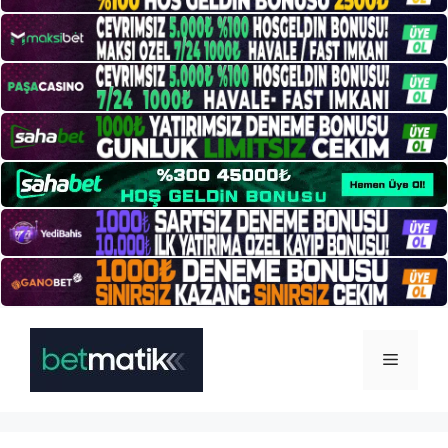
İçeriğe
atla
Menü