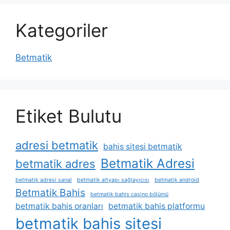
Kategoriler
Betmatik
Etiket Bulutu
adresi betmatik
bahis sitesi betmatik
Betmatik Adresi
betmatik adres
betmatik adresi sanal
betmatik altyapı sağlayıcısı
betmatik android
Betmatik Bahis
betmatik bahis casino bölümü
betmatik bahis oranları
betmatik bahis platformu
betmatik bahis sitesi