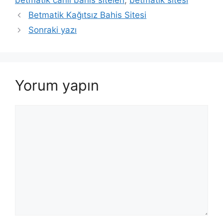
betmatik canlı bahis siteleri
,
betmatik sitesi
Betmatik Kağıtsız Bahis Sitesi
Sonraki yazı
Yorum yapın
Yorum