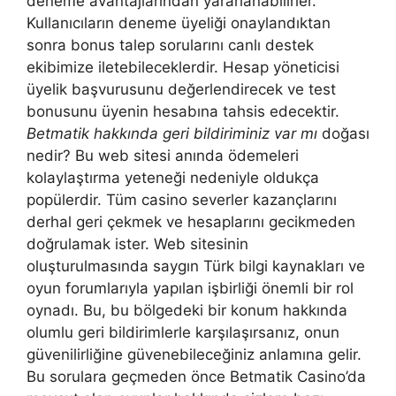
deneme avantajlarından yararlanabilirler.
Kullanıcıların deneme üyeliği onaylandıktan
sonra bonus talep sorularını canlı destek
ekibimize iletebileceklerdir. Hesap yöneticisi
üyelik başvurusunu değerlendirecek ve test
bonusunu üyenin hesabına tahsis edecektir.
Betmatik hakkında geri bildiriminiz var mı
doğası
nedir? Bu web sitesi anında ödemeleri
kolaylaştırma yeteneği nedeniyle oldukça
popülerdir. Tüm casino severler kazançlarını
derhal geri çekmek ve hesaplarını gecikmeden
doğrulamak ister. Web sitesinin
oluşturulmasında saygın Türk bilgi kaynakları ve
oyun forumlarıyla yapılan işbirliği önemli bir rol
oynadı. Bu, bu bölgedeki bir konum hakkında
olumlu geri bildirimlerle karşılaşırsanız, onun
güvenilirliğine güvenebileceğiniz anlamına gelir.
Bu sorulara geçmeden önce Betmatik Casino’da