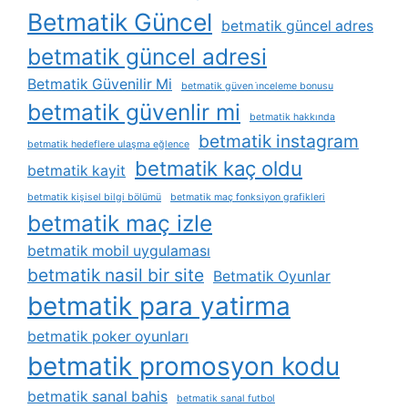
Betmatik Güncel
betmatik güncel adres
betmatik güncel adresi
Betmatik Güvenilir Mi
betmatik güven i̇nceleme bonusu
betmatik güvenlir mi
betmatik hakkında
betmatik instagram
betmatik hedeflere ulaşma eğlence
betmatik kaç oldu
betmatik kayit
betmatik kişisel bilgi bölümü
betmatik maç fonksiyon grafikleri
betmatik maç izle
betmatik mobil uygulaması
betmatik nasil bir site
Betmatik Oyunlar
betmatik para yatirma
betmatik poker oyunları
betmatik promosyon kodu
betmatik sanal bahis
betmatik sanal futbol