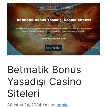
Betmatik Bonus
Yasadışı Casino
Siteleri
Ağustos 24, 2024
Yazarı:
admin