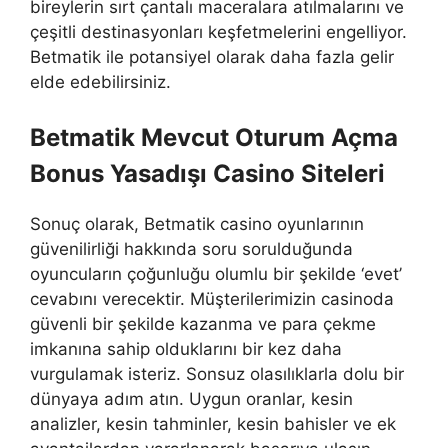
bireylerin sırt çantalı maceralara atılmalarını ve
çeşitli destinasyonları keşfetmelerini engelliyor.
Betmatik ile potansiyel olarak daha fazla gelir
elde edebilirsiniz.
Betmatik Mevcut Oturum Açma
Bonus Yasadışı Casino Siteleri
Sonuç olarak, Betmatik casino oyunlarının
güvenilirliği hakkında soru sorulduğunda
oyuncuların çoğunluğu olumlu bir şekilde ‘evet’
cevabını verecektir. Müşterilerimizin casinoda
güvenli bir şekilde kazanma ve para çekme
imkanına sahip olduklarını bir kez daha
vurgulamak isteriz. Sonsuz olasılıklarla dolu bir
dünyaya adım atın. Uygun oranlar, kesin
analizler, kesin tahminler, kesin bahisler ve ek