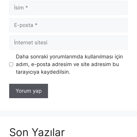
İsim
E-
posta
İnternet
sitesi
Daha sonraki yorumlarımda kullanılması için
adım, e-posta adresim ve site adresim bu
tarayıcıya kaydedilsin.
Son Yazılar