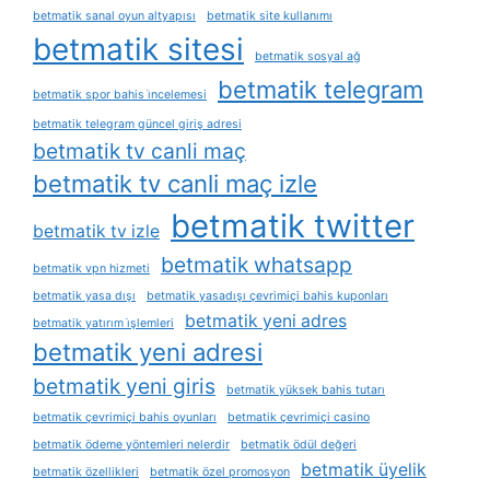
betmatik sanal oyun altyapısı
betmatik site kullanımı
betmatik sitesi
betmatik sosyal ağ
betmatik telegram
betmatik spor bahis i̇ncelemesi
betmatik telegram güncel giriş adresi
betmatik tv canli maç
betmatik tv canli maç izle
betmatik twitter
betmatik tv izle
betmatik whatsapp
betmatik vpn hizmeti
betmatik yasa dışı
betmatik yasadışı çevrimiçi bahis kuponları
betmatik yeni adres
betmatik yatırım i̇şlemleri
betmatik yeni adresi
betmatik yeni giris
betmatik yüksek bahis tutarı
betmatik çevrimiçi bahis oyunları
betmatik çevrimiçi casino
betmatik ödeme yöntemleri nelerdir
betmatik ödül değeri
betmatik üyelik
betmatik özellikleri
betmatik özel promosyon