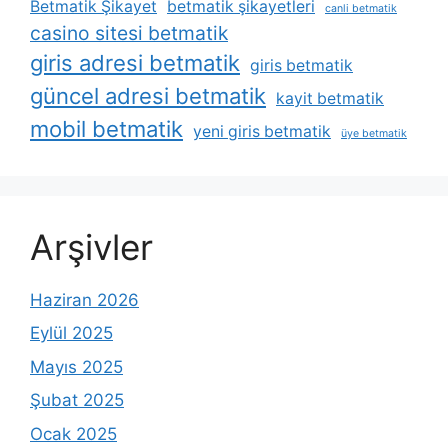
Betmatik Şikayet
betmatik şikayetleri
canli betmatik
casino sitesi betmatik
giris adresi betmatik
giris betmatik
güncel adresi betmatik
kayit betmatik
mobil betmatik
yeni giris betmatik
üye betmatik
Arşivler
Haziran 2026
Eylül 2025
Mayıs 2025
Şubat 2025
Ocak 2025