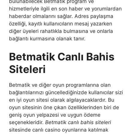
bulunabilecek Betmatik program ve
hizmetleriyle ilgili en son haber ve yorumlardan
haberdar olmalarını sağlar. Adres paylaşma
özelliği, kayıtlı kullanıcıların mesaj yazarken
diğer üyeleri rahatlıkla bulmasına ve onlarla
bağlantı kurmasına olanak tanır.
Betmatik Canlı Bahis
Siteleri
Betmatik ve diğer oyun programlarına olan
bağlantılarınızı güncellediğinizde kullanıcılar sizi
en iyi oyun sitesi olarak algılayacaklardır. Bu
oyun sitesinin öne çıkan özelliklerinden biri de
geniş oyun yelpazesi ve uygun ödeme
seçenekleridir.
Betmatik canlı bahis siteleri
sitesinde canlı casino oyunlarına katılmak