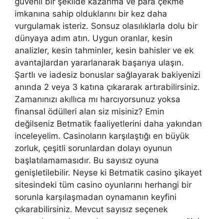
güvenli bir şekilde kazanma ve para çekme
imkanına sahip olduklarını bir kez daha
vurgulamak isteriz. Sonsuz olasılıklarla dolu bir
dünyaya adım atın. Uygun oranlar, kesin
analizler, kesin tahminler, kesin bahisler ve ek
avantajlardan yararlanarak başarıya ulaşın.
Şartlı ve iadesiz bonuslar sağlayarak bakiyenizi
anında 2 veya 3 katına çıkararak artırabilirsiniz.
Zamanınızı akıllıca mı harcıyorsunuz yoksa
finansal ödülleri alan siz misiniz? Emin
değilseniz Betmatik faaliyetlerini daha yakından
inceleyelim. Casinoların karşılaştığı en büyük
zorluk, çeşitli sorunlardan dolayı oyunun
başlatılamamasıdır. Bu sayısız oyuna
genişletilebilir. Neyse ki Betmatik casino şikayet
sitesindeki tüm casino oyunlarını herhangi bir
sorunla karşılaşmadan oynamanın keyfini
çıkarabilirsiniz. Mevcut sayısız seçenek