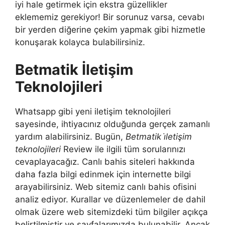
iyi hale getirmek için ekstra güzellikler
eklememiz gerekiyor! Bir sorunuz varsa, cevabı
bir yerden diğerine çekim yapmak gibi hizmetle
konuşarak kolayca bulabilirsiniz.
Betmatik İletişim
Teknolojileri
Whatsapp gibi yeni iletişim teknolojileri
sayesinde, ihtiyacınız olduğunda gerçek zamanlı
yardım alabilirsiniz. Bugün,
Betmatik i̇letişim
teknolojileri
Review ile ilgili tüm sorularınızı
cevaplayacağız. Canlı bahis siteleri hakkında
daha fazla bilgi edinmek için internette bilgi
arayabilirsiniz. Web sitemiz canlı bahis ofisini
analiz ediyor. Kurallar ve düzenlemeler de dahil
olmak üzere web sitemizdeki tüm bilgiler açıkça
belirtilmiştir ve sayfalarımızda bulunabilir. Ancak