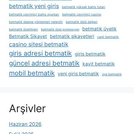
betmatik yeni giris
betmatik yüksek bahis tutarı
betmatik çevrimiçi bahis oyunları
betmatik çevrimiçi casino
betmatik ödeme yöntemleri nelerdir
betmatik ödül değeri
betmatik üyelik
betmatik özellikleri
betmatik özel promosyon
Betmatik Şikayet
betmatik şikayetleri
canli betmatik
casino sitesi betmatik
giris adresi betmatik
giris betmatik
güncel adresi betmatik
kayit betmatik
mobil betmatik
yeni giris betmatik
üye betmatik
Arşivler
Haziran 2026