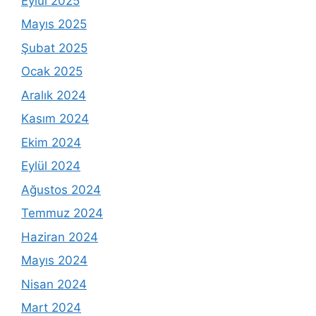
Eylül 2025
Mayıs 2025
Şubat 2025
Ocak 2025
Aralık 2024
Kasım 2024
Ekim 2024
Eylül 2024
Ağustos 2024
Temmuz 2024
Haziran 2024
Mayıs 2024
Nisan 2024
Mart 2024