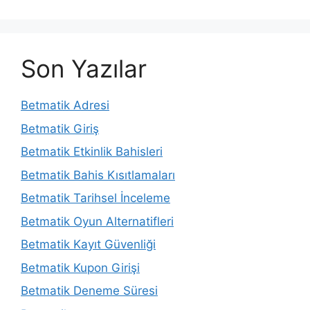
Son Yazılar
Betmatik Adresi
Betmatik Giriş
Betmatik Etkinlik Bahisleri
Betmatik Bahis Kısıtlamaları
Betmatik Tarihsel İnceleme
Betmatik Oyun Alternatifleri
Betmatik Kayıt Güvenliği
Betmatik Kupon Girişi
Betmatik Deneme Süresi