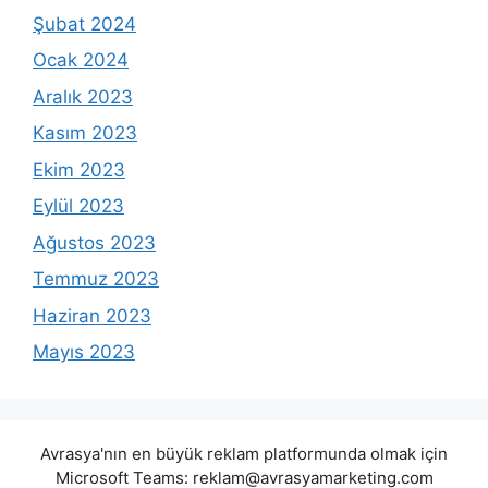
Şubat 2024
Ocak 2024
Aralık 2023
Kasım 2023
Ekim 2023
Eylül 2023
Ağustos 2023
Temmuz 2023
Haziran 2023
Mayıs 2023
Avrasya'nın en büyük reklam platformunda olmak için
Microsoft Teams:
reklam@avrasyamarketing.com