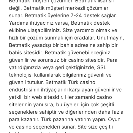
Betmatik müşteri çözümleri Betmatik lisanslı
değil. Betmatik müşteri merkezli çözümler
sunar. Betmatik üyelerine 7-24 destek sağlar.
Yardıma ihtiyacınız varsa, Betmatik destek
ekibine ulaşabilirsiniz. Size yardımcı olmak ve
hızlı bir çözüm sunmak için oradalar. Unutmayın,
Betmatik yasadışı bir bahis adresine sahip bir
bahis sitesidir. Betmatik güvenebileceğiniz
güvenilir ve sorunsuz bir casino sitesidir. Para
yatırdığınızda veya geri çektiğinizde, SSL
teknolojisi kullanılarak bilgileriniz güvenli ve
güvenli tutulur. Betmatik Türk casino
endüstrisinin ihtiyaçlarını karşılayan güvenilir ve
yetkili bir web sitesidir. Her zamanki casino
sitelerinin yanı sıra, bu üyeleri için çok çeşitli
seçeneklere sahiptir ve diğerlerinden daha fazla
para kazanır. Türk pazarına yatırım yapın. Oyun
ve casino seçenekleri sunar. Site size çeşitli