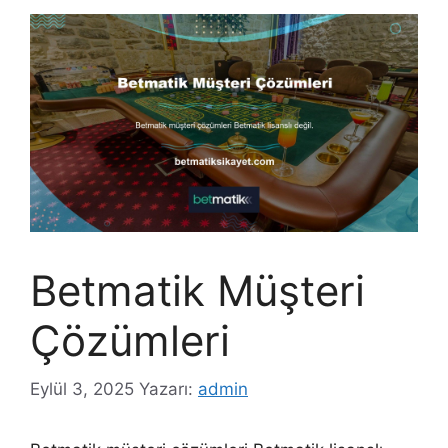
Betmatik Müşteri
Çözümleri
Eylül 3, 2025
Yazarı:
admin