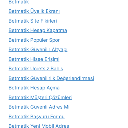
Betmatik
Betmatik Üyelik Ekranı
Betmatik Site Fikirleri
Betmatik Hesap Kapatma
Betmatik Popüler Spor
Betmatik Güvenilir Altyapı
Betmatik Hisse Erişimi
Betmatik Ücretsiz Bahis
Betmatik Güvenilirlik Değerlendirmesi
Betmatik Hesap Açma
Betmatik Müşteri Çözümleri
Betmatik Güvenli Adres Mi
Betmatik Başvuru Formu
Betmatik Yeni Mobil Adres