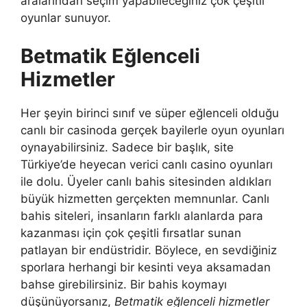
aralarından seçim yapabileceğiniz çok çeşitli
oyunlar sunuyor.
Betmatik Eğlenceli
Hizmetler
Her şeyin birinci sınıf ve süper eğlenceli olduğu
canlı bir casinoda gerçek bayilerle oyun oyunları
oynayabilirsiniz. Sadece bir başlık, site
Türkiye’de heyecan verici canlı casino oyunları
ile dolu. Üyeler canlı bahis sitesinden aldıkları
büyük hizmetten gerçekten memnunlar. Canlı
bahis siteleri, insanların farklı alanlarda para
kazanması için çok çeşitli fırsatlar sunan
patlayan bir endüstridir. Böylece, en sevdiğiniz
sporlara herhangi bir kesinti veya aksamadan
bahse girebilirsiniz. Bir bahis koymayı
düşünüyorsanız,
Betmatik eğlenceli hizmetler