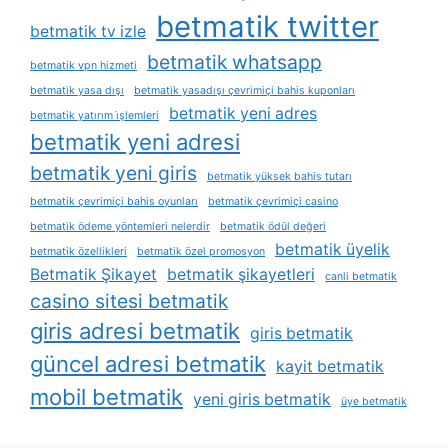
betmatik twitter
betmatik tv izle
betmatik whatsapp
betmatik vpn hizmeti
betmatik yasa dışı
betmatik yasadışı çevrimiçi bahis kuponları
betmatik yeni adres
betmatik yatırım i̇şlemleri
betmatik yeni adresi
betmatik yeni giris
betmatik yüksek bahis tutarı
betmatik çevrimiçi bahis oyunları
betmatik çevrimiçi casino
betmatik ödeme yöntemleri nelerdir
betmatik ödül değeri
betmatik üyelik
betmatik özellikleri
betmatik özel promosyon
Betmatik Şikayet
betmatik şikayetleri
canli betmatik
casino sitesi betmatik
giris adresi betmatik
giris betmatik
güncel adresi betmatik
kayit betmatik
mobil betmatik
yeni giris betmatik
üye betmatik