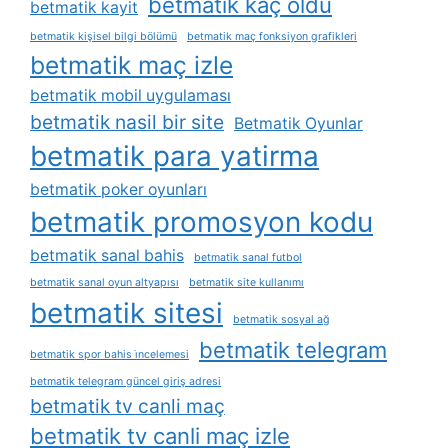
betmatik kaç oldu
betmatik kayit
betmatik kişisel bilgi bölümü
betmatik maç fonksiyon grafikleri
betmatik maç izle
betmatik mobil uygulaması
betmatik nasil bir site
Betmatik Oyunlar
betmatik para yatirma
betmatik poker oyunları
betmatik promosyon kodu
betmatik sanal bahis
betmatik sanal futbol
betmatik sanal oyun altyapısı
betmatik site kullanımı
betmatik sitesi
betmatik sosyal ağ
betmatik telegram
betmatik spor bahis i̇ncelemesi
betmatik telegram güncel giriş adresi
betmatik tv canli maç
betmatik tv canli maç izle