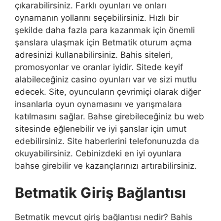
çıkarabilirsiniz. Farklı oyunları ve onları
oynamanın yollarını seçebilirsiniz. Hızlı bir
şekilde daha fazla para kazanmak için önemli
şanslara ulaşmak için Betmatik oturum açma
adresinizi kullanabilirsiniz. Bahis siteleri,
promosyonlar ve oranlar iyidir. Sitede keyif
alabileceğiniz casino oyunları var ve sizi mutlu
edecek. Site, oyuncuların çevrimiçi olarak diğer
insanlarla oyun oynamasını ve yarışmalara
katılmasını sağlar. Bahse girebileceğiniz bu web
sitesinde eğlenebilir ve iyi şanslar için umut
edebilirsiniz. Site haberlerini telefonunuzda da
okuyabilirsiniz. Cebinizdeki en iyi oyunlara
bahse girebilir ve kazançlarınızı artırabilirsiniz.
Betmatik Giriş Bağlantısı
Betmatik mevcut giriş bağlantısı nedir? Bahis