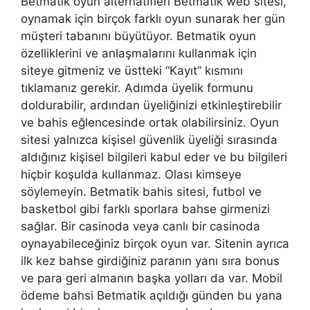
Betmatik oyun alternatifleri Betmatik web sitesi,
oynamak için birçok farklı oyun sunarak her gün
müşteri tabanını büyütüyor. Betmatik oyun
özelliklerini ve anlaşmalarını kullanmak için
siteye gitmeniz ve üstteki “Kayıt” kısmını
tıklamanız gerekir. Adımda üyelik formunu
doldurabilir, ardından üyeliğinizi etkinleştirebilir
ve bahis eğlencesinde ortak olabilirsiniz. Oyun
sitesi yalnızca kişisel güvenlik üyeliği sırasında
aldığınız kişisel bilgileri kabul eder ve bu bilgileri
hiçbir koşulda kullanmaz. Olası kimseye
söylemeyin. Betmatik bahis sitesi, futbol ve
basketbol gibi farklı sporlara bahse girmenizi
sağlar. Bir casinoda veya canlı bir casinoda
oynayabileceğiniz birçok oyun var. Sitenin ayrıca
ilk kez bahse girdiğiniz paranın yanı sıra bonus
ve para geri almanın başka yolları da var. Mobil
ödeme bahsi Betmatik açıldığı günden bu yana