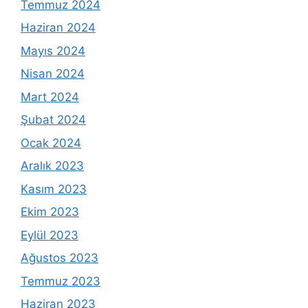
Temmuz 2024
Haziran 2024
Mayıs 2024
Nisan 2024
Mart 2024
Şubat 2024
Ocak 2024
Aralık 2023
Kasım 2023
Ekim 2023
Eylül 2023
Ağustos 2023
Temmuz 2023
Haziran 2023