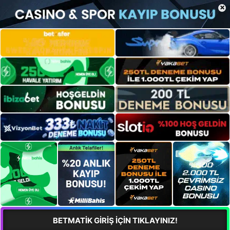
×
BETMATİK GİRİŞ İÇİN TIKLAYINIZ!