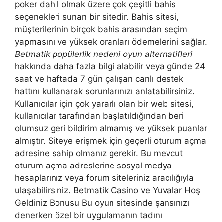
poker dahil olmak üzere çok çeşitli bahis
seçenekleri sunan bir sitedir. Bahis sitesi,
müşterilerinin birçok bahis arasından seçim
yapmasını ve yüksek oranları ödemelerini sağlar.
Betmatik popülerlik nedeni oyun alternatifleri
hakkında daha fazla bilgi alabilir veya günde 24
saat ve haftada 7 gün çalışan canlı destek
hattını kullanarak sorunlarınızı anlatabilirsiniz.
Kullanıcılar için çok yararlı olan bir web sitesi,
kullanıcılar tarafından başlatıldığından beri
olumsuz geri bildirim almamış ve yüksek puanlar
almıştır. Siteye erişmek için geçerli oturum açma
adresine sahip olmanız gerekir. Bu mevcut
oturum açma adreslerine sosyal medya
hesaplarınız veya forum siteleriniz aracılığıyla
ulaşabilirsiniz. Betmatik Casino ve Yuvalar Hoş
Geldiniz Bonusu Bu oyun sitesinde şansınızı
denerken özel bir uygulamanın tadını