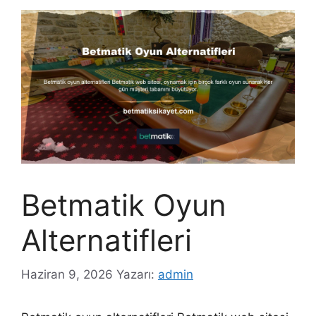
Betmatik Oyun
Alternatifleri
Haziran 9, 2026
Yazarı:
admin