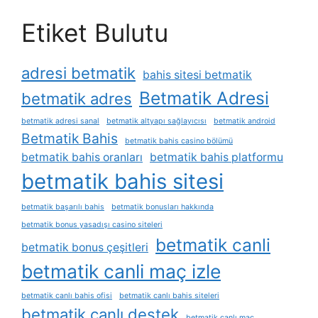
Etiket Bulutu
adresi betmatik
bahis sitesi betmatik
Betmatik Adresi
betmatik adres
betmatik adresi sanal
betmatik altyapı sağlayıcısı
betmatik android
Betmatik Bahis
betmatik bahis casino bölümü
betmatik bahis oranları
betmatik bahis platformu
betmatik bahis sitesi
betmatik başarılı bahis
betmatik bonusları hakkında
betmatik bonus yasadışı casino siteleri
betmatik canli
betmatik bonus çeşitleri
betmatik canli maç izle
betmatik canlı bahis ofisi
betmatik canlı bahis siteleri
betmatik canlı destek
betmatik canlı maç