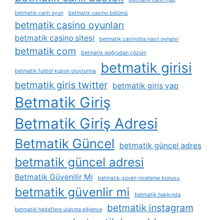
betmatik canlı oyun
betmatik casino bölümü
betmatik casino oyunları
betmatik casino sitesi
betmatik casino’da nasıl oynanır
betmatik com
betmatik doğrudan çözüm
betmatik girisi
betmatik futbol kupon oluşturma
betmatik giris twitter
betmatik giris yap
Betmatik Giriş
Betmatik Giriş Adresi
Betmatik Güncel
betmatik güncel adres
betmatik güncel adresi
Betmatik Güvenilir Mi
betmatik güven i̇nceleme bonusu
betmatik güvenlir mi
betmatik hakkında
betmatik instagram
betmatik hedeflere ulaşma eğlence