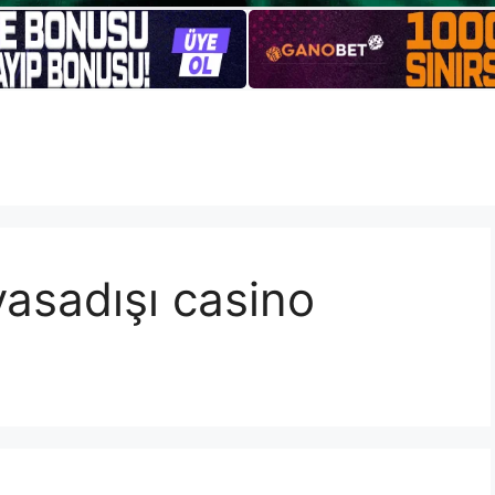
asadışı casino