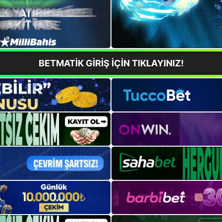
BETMATİK GİRİŞ İÇİN TIKLAYINIZ!