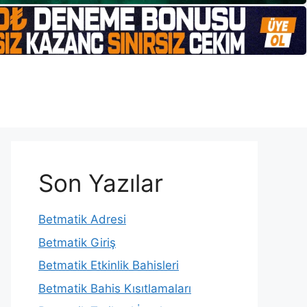
Son Yazılar
Betmatik Adresi
Betmatik Giriş
Betmatik Etkinlik Bahisleri
Betmatik Bahis Kısıtlamaları