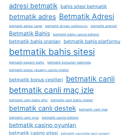
adresi betmatik
bahis sitesi betmatik
Betmatik Adresi
betmatik adres
betmatik adresi sanal
betmatik altyapı sağlayıcısı
betmatik android
Betmatik Bahis
betmatik bahis casino bölümü
betmatik bahis oranları
betmatik bahis platformu
betmatik bahis sitesi
betmatik başarılı bahis
betmatik bonusları hakkında
betmatik bonus yasadışı casino siteleri
betmatik canli
betmatik bonus çeşitleri
betmatik canli maç izle
betmatik canlı bahis ofisi
betmatik canlı bahis siteleri
betmatik canlı destek
betmatik canlı maç
betmatik canlı oyun
betmatik casino bölümü
betmatik casino oyunları
betmatik casino sitesi
betmatik casino’da nasıl oynanır