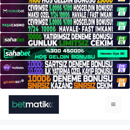
İçeriğe
atla
Menü