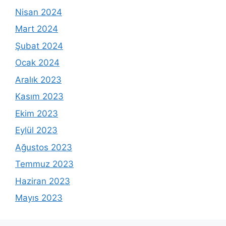
Nisan 2024
Mart 2024
Şubat 2024
Ocak 2024
Aralık 2023
Kasım 2023
Ekim 2023
Eylül 2023
Ağustos 2023
Temmuz 2023
Haziran 2023
Mayıs 2023