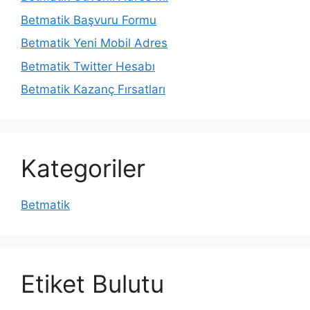
Betmatik Başvuru Formu
Betmatik Yeni Mobil Adres
Betmatik Twitter Hesabı
Betmatik Kazanç Fırsatları
Kategoriler
Betmatik
Etiket Bulutu