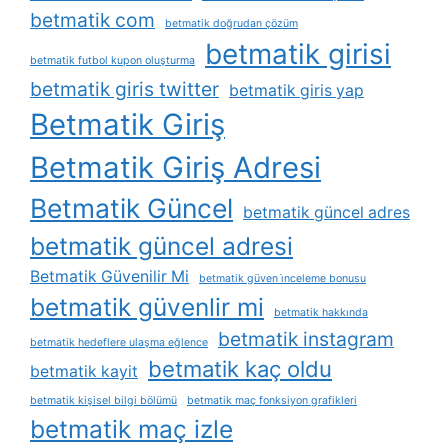
betmatik com
betmatik doğrudan çözüm
betmatik girisi
betmatik futbol kupon oluşturma
betmatik giris twitter
betmatik giris yap
Betmatik Giriş
Betmatik Giriş Adresi
Betmatik Güncel
betmatik güncel adres
betmatik güncel adresi
Betmatik Güvenilir Mi
betmatik güven i̇nceleme bonusu
betmatik güvenlir mi
betmatik hakkında
betmatik instagram
betmatik hedeflere ulaşma eğlence
betmatik kaç oldu
betmatik kayit
betmatik kişisel bilgi bölümü
betmatik maç fonksiyon grafikleri
betmatik maç izle