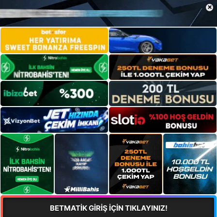
×
BETMATİK GİRİŞ İÇİN TIKLAYINIZ!