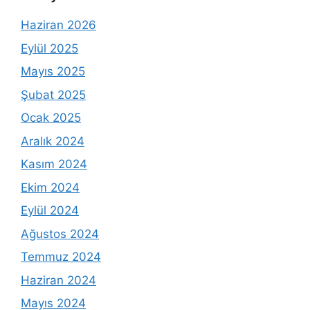
Haziran 2026
Eylül 2025
Mayıs 2025
Şubat 2025
Ocak 2025
Aralık 2024
Kasım 2024
Ekim 2024
Eylül 2024
Ağustos 2024
Temmuz 2024
Haziran 2024
Mayıs 2024