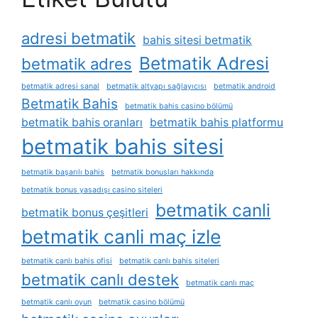
adresi betmatik
bahis sitesi betmatik
Betmatik Adresi
betmatik adres
betmatik adresi sanal
betmatik altyapı sağlayıcısı
betmatik android
Betmatik Bahis
betmatik bahis casino bölümü
betmatik bahis oranları
betmatik bahis platformu
betmatik bahis sitesi
betmatik başarılı bahis
betmatik bonusları hakkında
betmatik bonus yasadışı casino siteleri
betmatik canli
betmatik bonus çeşitleri
betmatik canli maç izle
betmatik canlı bahis ofisi
betmatik canlı bahis siteleri
betmatik canlı destek
betmatik canlı maç
betmatik canlı oyun
betmatik casino bölümü