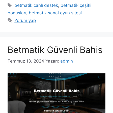
Etiketler
betmatik canlı destek
,
betmatik çeşitli
bonusları
,
betmatik sanal oyun sitesi
Yorum yap
Betmatik Güvenli Bahis
Temmuz 13, 2024
Yazarı:
admin