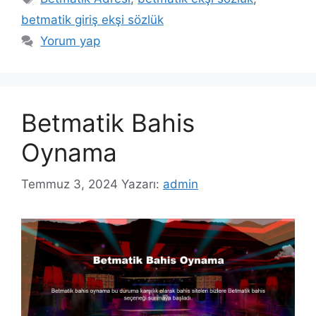
betmatik giriş ekşi sözlük
Yorum yap
Betmatik Bahis
Oynama
Temmuz 3, 2024
Yazarı:
admin