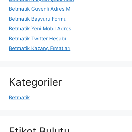
Betmatik Güvenli Adres Mi
Betmatik Başvuru Formu
Betmatik Yeni Mobil Adres
Betmatik Twitter Hesabı
Betmatik Kazanç Fırsatları
Kategoriler
Betmatik
Etiket Bulutu