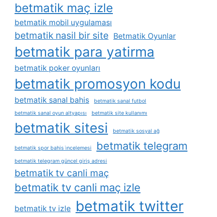
betmatik maç izle
betmatik mobil uygulaması
betmatik nasil bir site
Betmatik Oyunlar
betmatik para yatirma
betmatik poker oyunları
betmatik promosyon kodu
betmatik sanal bahis
betmatik sanal futbol
betmatik sanal oyun altyapısı
betmatik site kullanımı
betmatik sitesi
betmatik sosyal ağ
betmatik telegram
betmatik spor bahis i̇ncelemesi
betmatik telegram güncel giriş adresi
betmatik tv canli maç
betmatik tv canli maç izle
betmatik twitter
betmatik tv izle