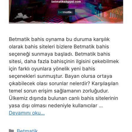
Betmatik bahis oynama bu duruma karşılık
olarak bahis siteleri bizlere Betmatik bahis
seçeneği sunmaya başladı. Betmatik bahis
sitesi, daha fazla bahisçinin ilgisini çekebilmek
için farklı oyunlara yönelik yeni bahis
seçenekleri sunmuştur. Bayan olursa ortaya
çıkabilecek olası sorunlar nelerdir? Karşılaşılan
temel sorun erişim sağlamanın zorluğudur.
Ülkemiz dışında bulunan canlı bahis sitelerinin
yasa dışı olması nedeniyle kullanıcılar …
Devamını oku…
Kategoriler
Betmatik