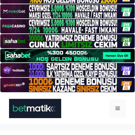
İçeriğe
atla
Menü