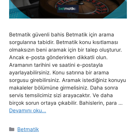
Betmatik güvenli bahis Betmatik için arama
sorgularına tabidir. Betmatik konu kısıtlaması
olmaksızın beni aramak için bir talep oluşturur.
Ancak e-posta gönderirken dikkatli olun.
Aramanın tarihini ve saatini e-postayla
ayarlayabilirsiniz. Konu satırına bir arama
sorgusu girebilirsiniz. Aramak istediğiniz konuyu
makaleler bölümüne girmelisiniz. Daha sonra
servis temsilcimiz sizi arayacaktır. Ve daha
birçok sorun ortaya çıkabilir. Bahislerin, para …
Devamını oku…
Kategoriler
Betmatik