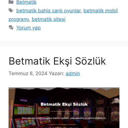
Kategoriler
Betmatik
Etiketler
betmatik bahis canlı oyunlar
,
betmatik mobil
programı
,
betmatik sitesi
Yorum yap
Betmatik Ekşi Sözlük
Temmuz 6, 2024
Yazarı:
admin