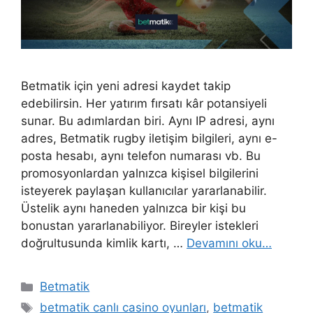
Betmatik için yeni adresi kaydet takip
edebilirsin. Her yatırım fırsatı kâr potansiyeli
sunar. Bu adımlardan biri. Aynı IP adresi, aynı
adres, Betmatik rugby iletişim bilgileri, aynı e-
posta hesabı, aynı telefon numarası vb. Bu
promosyonlardan yalnızca kişisel bilgilerini
isteyerek paylaşan kullanıcılar yararlanabilir.
Üstelik aynı haneden yalnızca bir kişi bu
bonustan yararlanabiliyor. Bireyler istekleri
doğrultusunda kimlik kartı, …
Devamını oku…
Kategoriler
Betmatik
Etiketler
betmatik canlı casino oyunları
,
betmatik