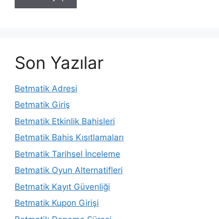
Son Yazılar
Betmatik Adresi
Betmatik Giriş
Betmatik Etkinlik Bahisleri
Betmatik Bahis Kısıtlamaları
Betmatik Tarihsel İnceleme
Betmatik Oyun Alternatifleri
Betmatik Kayıt Güvenliği
Betmatik Kupon Girişi