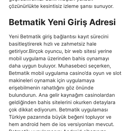
çözünürlükte kesintisiz izleme şansı sunuyor.
Betmatik Yeni Giriş Adresi
Yeni Betmatik giriş bağlantısı kayıt sürecini
basitleştirerek hızlı ve zahmetsiz hale
getiriyor.Birçok oyuncu, bir web sitesi yerine
mobil uygulama üzerinden bahis oynamayı
daha uygun buluyor. Muhasebeci seçerken,
Betmatik mobil uygulama casino’da oyun ve slot
makineleri oynamak için uygulamaya
erişebilmenin rahatlığını göz önünde
bulundurun. Ana gelir kaynağım casinolardan
geldiğinden bahis sitelerini okurken detaylara
çok dikkat ediyorum. Betmatik uygulaması
Türkiye pazarında büyük beğeni topluyor ve
hem android hem de ios versiyonları mevcut.