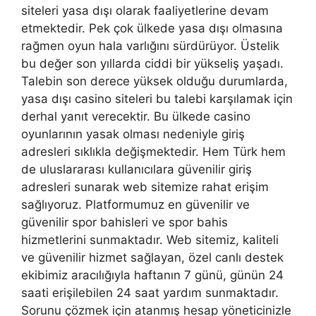
siteleri yasa dışı olarak faaliyetlerine devam
etmektedir. Pek çok ülkede yasa dışı olmasına
rağmen oyun hala varlığını sürdürüyor. Üstelik
bu değer son yıllarda ciddi bir yükseliş yaşadı.
Talebin son derece yüksek olduğu durumlarda,
yasa dışı casino siteleri bu talebi karşılamak için
derhal yanıt verecektir. Bu ülkede casino
oyunlarının yasak olması nedeniyle giriş
adresleri sıklıkla değişmektedir. Hem Türk hem
de uluslararası kullanıcılara güvenilir giriş
adresleri sunarak web sitemize rahat erişim
sağlıyoruz. Platformumuz en güvenilir ve
güvenilir spor bahisleri ve spor bahis
hizmetlerini sunmaktadır. Web sitemiz, kaliteli
ve güvenilir hizmet sağlayan, özel canlı destek
ekibimiz aracılığıyla haftanın 7 günü, günün 24
saati erişilebilen 24 saat yardım sunmaktadır.
Sorunu çözmek için atanmış hesap yöneticinizle