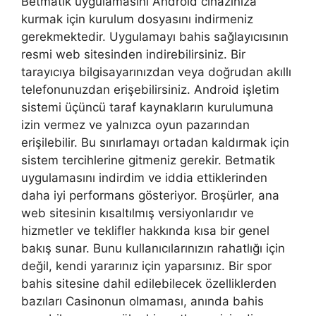
Betmatik uygulamasını Android cihazınıza
kurmak için kurulum dosyasını indirmeniz
gerekmektedir. Uygulamayı bahis sağlayıcısının
resmi web sitesinden indirebilirsiniz. Bir
tarayıcıya bilgisayarınızdan veya doğrudan akıllı
telefonunuzdan erişebilirsiniz. Android işletim
sistemi üçüncü taraf kaynakların kurulumuna
izin vermez ve yalnızca oyun pazarından
erişilebilir. Bu sınırlamayı ortadan kaldırmak için
sistem tercihlerine gitmeniz gerekir. Betmatik
uygulamasını indirdim ve iddia ettiklerinden
daha iyi performans gösteriyor. Broşürler, ana
web sitesinin kısaltılmış versiyonlarıdır ve
hizmetler ve teklifler hakkında kısa bir genel
bakış sunar. Bunu kullanıcılarınızın rahatlığı için
değil, kendi yararınız için yaparsınız. Bir spor
bahis sitesine dahil edilebilecek özelliklerden
bazıları Casinonun olmaması, anında bahis