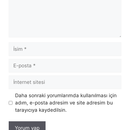
İsim
E-
posta
İnternet
sitesi
Daha sonraki yorumlarımda kullanılması için
adım, e-posta adresim ve site adresim bu
tarayıcıya kaydedilsin.