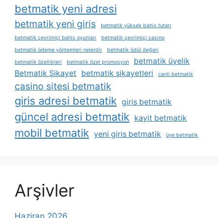
betmatik yeni adresi
betmatik yeni giris
betmatik yüksek bahis tutarı
betmatik çevrimiçi bahis oyunları
betmatik çevrimiçi casino
betmatik ödeme yöntemleri nelerdir
betmatik ödül değeri
betmatik üyelik
betmatik özellikleri
betmatik özel promosyon
Betmatik Şikayet
betmatik şikayetleri
canli betmatik
casino sitesi betmatik
giris adresi betmatik
giris betmatik
güncel adresi betmatik
kayit betmatik
mobil betmatik
yeni giris betmatik
üye betmatik
Arşivler
Haziran 2026