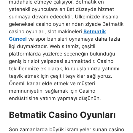
müdahale etmeye çalışıyor. Betmatik en
yetenekli oyunculara en üst düzeyde hizmet
sunmaya devam edecektir. Ülkemizde insanlar
geleneksel casino oyunlarından ziyade Betmatik
casino oyunları, slot makineleri
Betmatik
Güncel
ve spor bahisleri oynamaya daha fazla
ilgi duymaktadır. Web sitemiz, çeşitli
platformlarda yüzlerce seçeneğin bulunduğu
geniş bir slot yelpazesi sunmaktadır. Casino
tekliflerimize ek olarak, kuruluşlarımıza yatırımı
teşvik etmek için çeşitli teşvikler sağlıyoruz.
Önemli karlar elde etmek ve müşteri
memnuniyetini sağlamak için Casino
endüstrisine yatırım yapmayı düşünün.
Betmatik Casino Oyunları
Son zamanlarda büyük ikramiyeler sunan casino