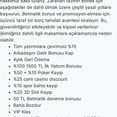
hakkımızı saklı tutarız. Zararları tazmin etmek için
aşağıdakiler de dahil olmak üzere çeşitli yasal yollara
başvurun.
Betmatik bonus ve promosyon
etmesi için
üçüncü taraf bir borç tahsilat acentesi kiralayın. Bu,
güvenilirliğinizi etkileyebilir ve kişisel verilerinizi
(kimliğiniz dahil) ilgili makamlara açıklamamıza neden
olabilir.
Tüm yatırımlara çevrimsiz %15
Arkadaşını Getir Bonusu Kap
Aylık Geri Ödeme
%100 1500 TL İlk Yatırım Bonusu
%50 + %10 Poker Kayıp
%25 canlı casino discount
%10 spor bahis kayıp
%20 3D Slot Kayıp
50 TL Betmatik deneme bonusu
Bahis Bozdur
VIP Klas