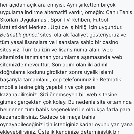
her açıdan açık ara en iyisi. Aynı şirketten birçok
uygulama indirme alternatifi vardır, örneğin: Canlı Tenis
Skorları Uygulaması, Spor TV Rehberi, Futbol
İstatistikleri Merkezi. Üçü de iş birliği için uygundur.
Betmatik güncel
sitesi olarak faaliyet gösteriyoruz ve
tüm yasal lisanslara ve lisanslara sahip bir casino
sitesiyiz. Tüm bu izin ve lisans numaraları, web
sitemizde tanımlanan yorumlama aşamasında web
sitemizde mevcuttur. Son adım olan iki adımlı
doğrulama kodunu girdikten sonra üyelik işlemi
başarıyla tamamlanır, cep telefonunuz ile Betmatik
mobil sitesine giriş yapabilir ve çok para
kazanabilirsiniz. Sizi önemseyen bir web sitesine
gitmek gerçekten çok kolay. Bu nedenle site ortamında
belirlenen tüm bahis seçenekleri ile oldukça fazla para
kazanabilirsiniz. Sadece bir maça bahis
oynayabileceğiniz için istediğiniz kadar oyunu yan yana
ekleyebilirsiniz. Üstelik kendinize deterministik bir