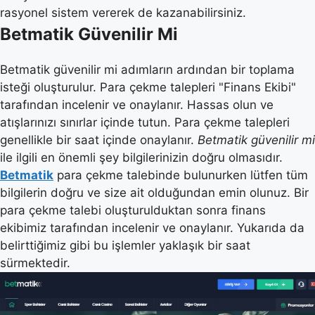
rasyonel sistem vererek de kazanabilirsiniz.
Betmatik Güvenilir Mi
Betmatik güvenilir mi adımların ardından bir toplama
isteği oluşturulur. Para çekme talepleri "Finans Ekibi"
tarafından incelenir ve onaylanır. Hassas olun ve
atışlarınızı sınırlar içinde tutun. Para çekme talepleri
genellikle bir saat içinde onaylanır.
Betmatik güvenilir mi
ile ilgili en önemli şey bilgilerinizin doğru olmasıdır.
Betmatik
para çekme talebinde bulunurken lütfen tüm
bilgilerin doğru ve size ait olduğundan emin olunuz. Bir
para çekme talebi oluşturulduktan sonra finans
ekibimiz tarafından incelenir ve onaylanır. Yukarıda da
belirttiğimiz gibi bu işlemler yaklaşık bir saat
sürmektedir.