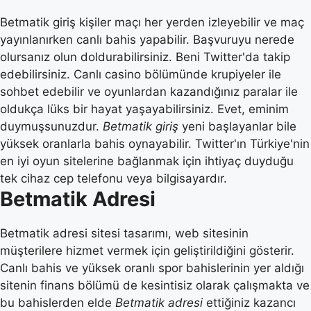
Betmatik giriş kişiler maçı her yerden izleyebilir ve maç
yayınlanırken canlı bahis yapabilir. Başvuruyu nerede
olursanız olun doldurabilirsiniz. Beni Twitter'da takip
edebilirsiniz. Canlı casino bölümünde krupiyeler ile
sohbet edebilir ve oyunlardan kazandığınız paralar ile
oldukça lüks bir hayat yaşayabilirsiniz. Evet, eminim
duymuşsunuzdur.
Betmatik giriş
yeni başlayanlar bile
yüksek oranlarla bahis oynayabilir. Twitter'ın Türkiye'nin
en iyi oyun sitelerine bağlanmak için ihtiyaç duyduğu
tek cihaz cep telefonu veya bilgisayardır.
Betmatik Adresi
Betmatik adresi sitesi tasarımı, web sitesinin
müşterilere hizmet vermek için geliştirildiğini gösterir.
Canlı bahis ve yüksek oranlı spor bahislerinin yer aldığı
sitenin finans bölümü de kesintisiz olarak çalışmakta ve
bu bahislerden elde
Betmatik adresi
ettiğiniz kazancı