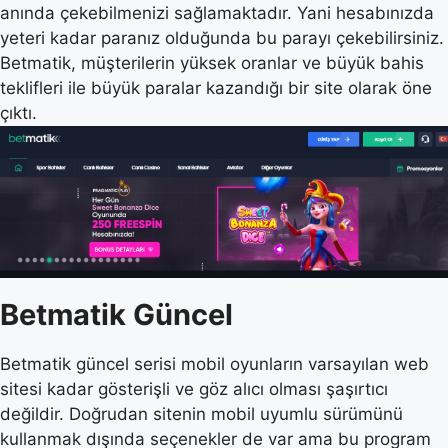
anında çekebilmenizi sağlamaktadır. Yani hesabınızda
yeteri kadar paranız olduğunda bu parayı çekebilirsiniz.
Betmatik, müşterilerin yüksek oranlar ve büyük bahis
teklifleri ile büyük paralar kazandığı bir site olarak öne
çıktı.
Betmatik Güncel
Betmatik güncel serisi mobil oyunların varsayılan web
sitesi kadar gösterişli ve göz alıcı olması şaşırtıcı
değildir. Doğrudan sitenin mobil uyumlu sürümünü
kullanmak dışında seçenekler de var ama bu program