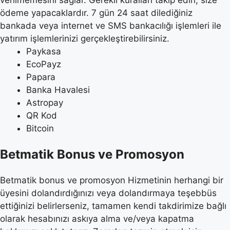
ödeme yapacaklardır. 7 gün 24 saat dilediğiniz
bankada veya internet ve SMS bankacılığı işlemleri ile
yatırım işlemlerinizi gerçekleştirebilirsiniz.
Paykasa
EcoPayz
Papara
Banka Havalesi
Astropay
QR Kod
Bitcoin
Betmatik Bonus ve Promosyon
Betmatik bonus ve promosyon Hizmetinin herhangi bir
üyesini dolandırdığınızı veya dolandırmaya teşebbüs
ettiğinizi belirlerseniz, tamamen kendi takdirimize bağlı
olarak hesabınızı askıya alma ve/veya kapatma