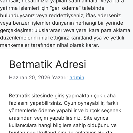
varırsak; hesabınızla yapılan satın almalar veya para
yatırma işlemleri için “geri ödeme” talebinde
bulunduysanız veya reddettiyseniz; iflas ederseniz
veya benzeri işlemler dünyanın herhangi bir yerinde
gerçekleşirse; uluslararası veya yerel kara para aklama
düzenlemelerini ihlal ettiğiniz kanıtlandıysa ve yetkili
mahkemeler tarafından nihai olarak karar.
Betmatik Adresi
Haziran 20, 2026
Yazarı:
admin
Betmatik sitesinde giriş yapmaktan çok daha
fazlasını yapabilirsiniz. Oyun oynayabilir, farklı
yöntemlerle ödeme yapabilir ve birçok seçenek
arasından seçim yapabilirsiniz. Site ayrıca
kullanıcılara hangi bilgilere sahip olduğunu ve
bunları nasıl kullandığını da anlatıyor. Bu da