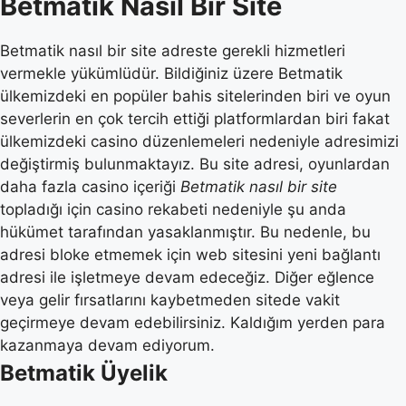
Betmatik Nasıl Bir Site
Betmatik nasıl bir site adreste gerekli hizmetleri
vermekle yükümlüdür. Bildiğiniz üzere Betmatik
ülkemizdeki en popüler bahis sitelerinden biri ve oyun
severlerin en çok tercih ettiği platformlardan biri fakat
ülkemizdeki casino düzenlemeleri nedeniyle adresimizi
değiştirmiş bulunmaktayız. Bu site adresi, oyunlardan
daha fazla casino içeriği
Betmatik nasıl bir site
topladığı için casino rekabeti nedeniyle şu anda
hükümet tarafından yasaklanmıştır. Bu nedenle, bu
adresi bloke etmemek için web sitesini yeni bağlantı
adresi ile işletmeye devam edeceğiz. Diğer eğlence
veya gelir fırsatlarını kaybetmeden sitede vakit
geçirmeye devam edebilirsiniz. Kaldığım yerden para
kazanmaya devam ediyorum.
Betmatik Üyelik