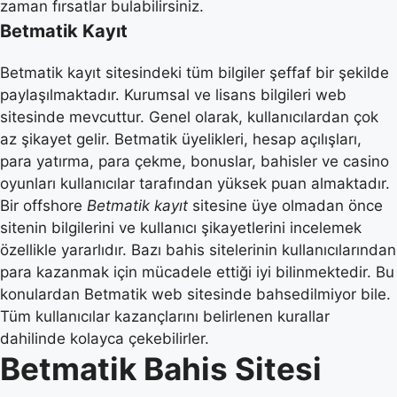
zaman fırsatlar bulabilirsiniz.
Betmatik Kayıt
Betmatik kayıt sitesindeki tüm bilgiler şeffaf bir şekilde
paylaşılmaktadır. Kurumsal ve lisans bilgileri web
sitesinde mevcuttur. Genel olarak, kullanıcılardan çok
az şikayet gelir. Betmatik üyelikleri, hesap açılışları,
para yatırma, para çekme, bonuslar, bahisler ve casino
oyunları kullanıcılar tarafından yüksek puan almaktadır.
Bir offshore
Betmatik kayıt
sitesine üye olmadan önce
sitenin bilgilerini ve kullanıcı şikayetlerini incelemek
özellikle yararlıdır. Bazı bahis sitelerinin kullanıcılarından
para kazanmak için mücadele ettiği iyi bilinmektedir. Bu
konulardan Betmatik web sitesinde bahsedilmiyor bile.
Tüm kullanıcılar kazançlarını belirlenen kurallar
dahilinde kolayca çekebilirler.
Betmatik Bahis Sitesi