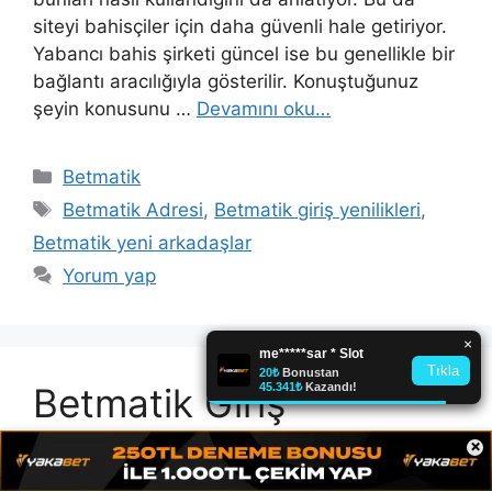
siteyi bahisçiler için daha güvenli hale getiriyor.
Yabancı bahis şirketi güncel ise bu genellikle bir
bağlantı aracılığıyla gösterilir. Konuştuğunuz
şeyin konusunu …
Devamını oku…
Kategoriler
Betmatik
Etiketler
Betmatik Adresi
,
Betmatik giriş yenilikleri
,
Betmatik yeni arkadaşlar
Yorum yap
Betmatik Giriş
×
Haziran 13, 2026
Yazarı:
admin