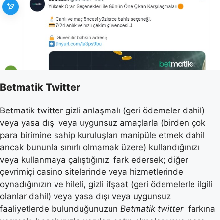
Betmatik Twitter
Betmatik twitter gizli anlaşmalı (geri ödemeler dahil)
veya yasa dışı veya uygunsuz amaçlarla (birden çok
para birimine sahip kuruluşları manipüle etmek dahil
ancak bununla sınırlı olmamak üzere) kullandığınızı
veya kullanmaya çalıştığınızı fark edersek; diğer
çevrimiçi casino sitelerinde veya hizmetlerinde
oynadığınızın ve hileli, gizli ifşaat (geri ödemelerle ilgili
olanlar dahil) veya yasa dışı veya uygunsuz
faaliyetlerde bulunduğunuzun
Betmatik twitter
farkına