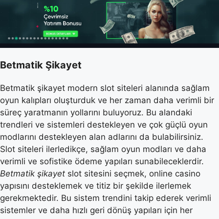
Betmatik Şikayet
Betmatik şikayet modern slot siteleri alanında sağlam
oyun kalıpları oluşturduk ve her zaman daha verimli bir
süreç yaratmanın yollarını buluyoruz. Bu alandaki
trendleri ve sistemleri destekleyen ve çok güçlü oyun
modlarını destekleyen alan adlarını da bulabilirsiniz.
Slot siteleri ilerledikçe, sağlam oyun modları ve daha
verimli ve sofistike ödeme yapıları sunabileceklerdir.
Betmatik şikayet
slot sitesini seçmek, online casino
yapısını desteklemek ve titiz bir şekilde ilerlemek
gerekmektedir. Bu sistem trendini takip ederek verimli
sistemler ve daha hızlı geri dönüş yapıları için her