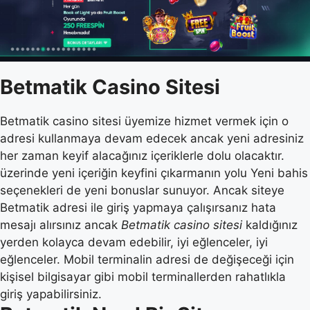
Betmatik Casino Sitesi
Betmatik casino sitesi üyemize hizmet vermek için o
adresi kullanmaya devam edecek ancak yeni adresiniz
her zaman keyif alacağınız içeriklerle dolu olacaktır.
üzerinde yeni içeriğin keyfini çıkarmanın yolu Yeni bahis
seçenekleri de yeni bonuslar sunuyor. Ancak siteye
Betmatik adresi ile giriş yapmaya çalışırsanız hata
mesajı alırsınız ancak
Betmatik casino sitesi
kaldığınız
yerden kolayca devam edebilir, iyi eğlenceler, iyi
eğlenceler. Mobil terminalin adresi de değişeceği için
kişisel bilgisayar gibi mobil terminallerden rahatlıkla
giriş yapabilirsiniz.