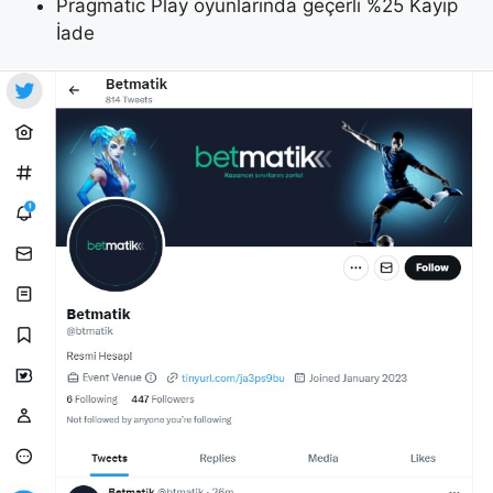
Pragmatic Play oyunlarında geçerli %25 Kayıp
İade