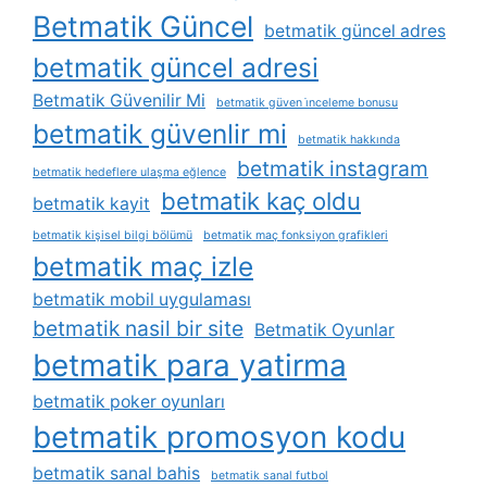
Betmatik Güncel
betmatik güncel adres
betmatik güncel adresi
Betmatik Güvenilir Mi
betmatik güven i̇nceleme bonusu
betmatik güvenlir mi
betmatik hakkında
betmatik instagram
betmatik hedeflere ulaşma eğlence
betmatik kaç oldu
betmatik kayit
betmatik kişisel bilgi bölümü
betmatik maç fonksiyon grafikleri
betmatik maç izle
betmatik mobil uygulaması
betmatik nasil bir site
Betmatik Oyunlar
betmatik para yatirma
betmatik poker oyunları
betmatik promosyon kodu
betmatik sanal bahis
betmatik sanal futbol