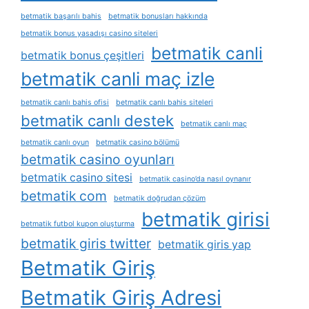
betmatik başarılı bahis
betmatik bonusları hakkında
betmatik bonus yasadışı casino siteleri
betmatik canli
betmatik bonus çeşitleri
betmatik canli maç izle
betmatik canlı bahis ofisi
betmatik canlı bahis siteleri
betmatik canlı destek
betmatik canlı maç
betmatik canlı oyun
betmatik casino bölümü
betmatik casino oyunları
betmatik casino sitesi
betmatik casino’da nasıl oynanır
betmatik com
betmatik doğrudan çözüm
betmatik girisi
betmatik futbol kupon oluşturma
betmatik giris twitter
betmatik giris yap
Betmatik Giriş
Betmatik Giriş Adresi