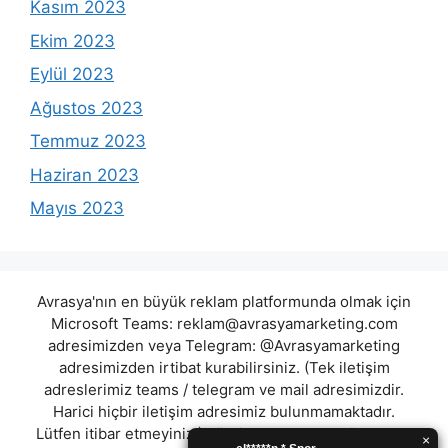
Kasım 2023
Ekim 2023
Eylül 2023
Ağustos 2023
Temmuz 2023
Haziran 2023
Mayıs 2023
Avrasya'nın en büyük reklam platformunda olmak için
Microsoft Teams:
reklam@avrasyamarketing.com
adresimizden veya Telegram: @Avrasyamarketing
adresimizden irtibat kurabilirsiniz. (Tek iletişim
adreslerimiz teams / telegram ve mail adresimizdir.
Harici hiçbir iletişim adresimiz bulunmamaktadır.
Lütfen itibar etmeyiniz.) Türkiye yasalarına göre 7258