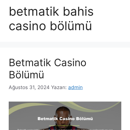
betmatik bahis
casino bölümü
Betmatik Casino
Bölümü
Ağustos 31, 2024
Yazarı:
admin