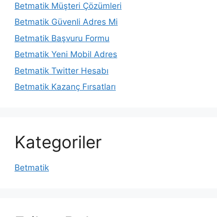
Betmatik Müşteri Çözümleri
Betmatik Güvenli Adres Mi
Betmatik Başvuru Formu
Betmatik Yeni Mobil Adres
Betmatik Twitter Hesabı
Betmatik Kazanç Fırsatları
Kategoriler
Betmatik