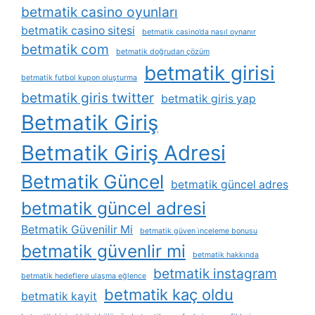
betmatik casino oyunları
betmatik casino sitesi
betmatik casino’da nasıl oynanır
betmatik com
betmatik doğrudan çözüm
betmatik girisi
betmatik futbol kupon oluşturma
betmatik giris twitter
betmatik giris yap
Betmatik Giriş
Betmatik Giriş Adresi
Betmatik Güncel
betmatik güncel adres
betmatik güncel adresi
Betmatik Güvenilir Mi
betmatik güven i̇nceleme bonusu
betmatik güvenlir mi
betmatik hakkında
betmatik instagram
betmatik hedeflere ulaşma eğlence
betmatik kaç oldu
betmatik kayit