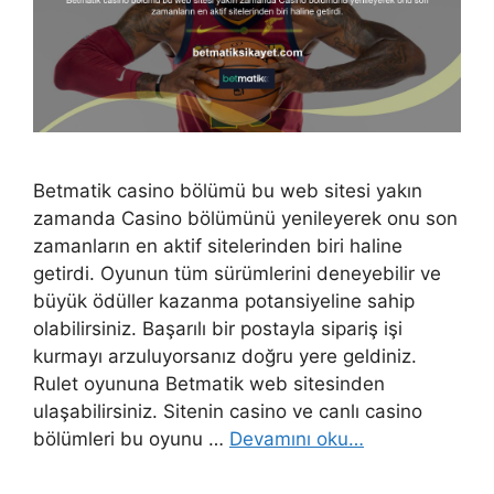
Betmatik casino bölümü bu web sitesi yakın
zamanda Casino bölümünü yenileyerek onu son
zamanların en aktif sitelerinden biri haline
getirdi. Oyunun tüm sürümlerini deneyebilir ve
büyük ödüller kazanma potansiyeline sahip
olabilirsiniz. Başarılı bir postayla sipariş işi
kurmayı arzuluyorsanız doğru yere geldiniz.
Rulet oyununa Betmatik web sitesinden
ulaşabilirsiniz. Sitenin casino ve canlı casino
bölümleri bu oyunu …
Devamını oku…