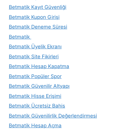
Betmatik Kayıt Güvenliği
Betmatik Kupon Girişi
Betmatik Deneme Süresi
Betmatik
Betmatik Üyelik Ekranı
Betmatik Site Fikirleri
Betmatik Hesap Kapatma
Betmatik Popüler Spor
Betmatik Güvenilir Altyapı
Betmatik Hisse Erişimi
Betmatik Ücretsiz Bahis
Betmatik Güvenilirlik Değerlendirmesi
Betmatik Hesap Açma