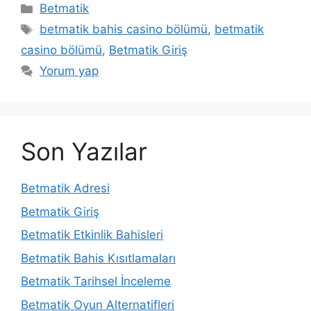
Kategoriler
Betmatik
Etiketler
betmatik bahis casino bölümü
,
betmatik
casino bölümü
,
Betmatik Giriş
Yorum yap
Son Yazılar
Betmatik Adresi
Betmatik Giriş
Betmatik Etkinlik Bahisleri
Betmatik Bahis Kısıtlamaları
Betmatik Tarihsel İnceleme
Betmatik Oyun Alternatifleri