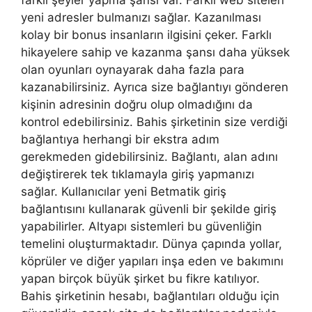
farklı şeyler yapma şansı var. Farklı web siteleri
yeni adresler bulmanızı sağlar. Kazanılması
kolay bir bonus insanların ilgisini çeker. Farklı
hikayelere sahip ve kazanma şansı daha yüksek
olan oyunları oynayarak daha fazla para
kazanabilirsiniz. Ayrıca size bağlantıyı gönderen
kişinin adresinin doğru olup olmadığını da
kontrol edebilirsiniz. Bahis şirketinin size verdiği
bağlantıya herhangi bir ekstra adım
gerekmeden gidebilirsiniz. Bağlantı, alan adını
değiştirerek tek tıklamayla giriş yapmanızı
sağlar. Kullanıcılar yeni Betmatik giriş
bağlantısını kullanarak güvenli bir şekilde giriş
yapabilirler. Altyapı sistemleri bu güvenliğin
temelini oluşturmaktadır. Dünya çapında yollar,
köprüler ve diğer yapıları inşa eden ve bakımını
yapan birçok büyük şirket bu fikre katılıyor.
Bahis şirketinin hesabı, bağlantıları olduğu için