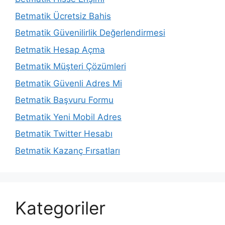
Betmatik Ücretsiz Bahis
Betmatik Güvenilirlik Değerlendirmesi
Betmatik Hesap Açma
Betmatik Müşteri Çözümleri
Betmatik Güvenli Adres Mi
Betmatik Başvuru Formu
Betmatik Yeni Mobil Adres
Betmatik Twitter Hesabı
Betmatik Kazanç Fırsatları
Kategoriler