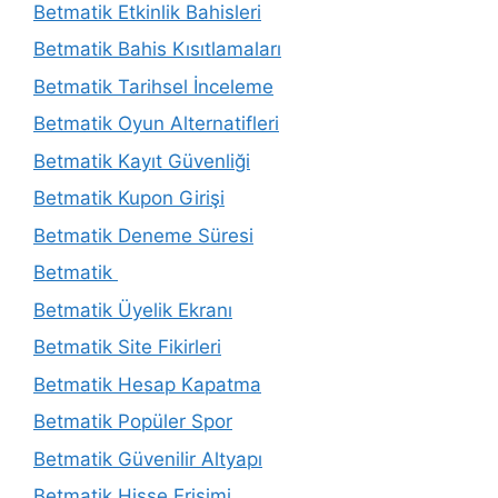
Betmatik Etkinlik Bahisleri
Betmatik Bahis Kısıtlamaları
Betmatik Tarihsel İnceleme
Betmatik Oyun Alternatifleri
Betmatik Kayıt Güvenliği
Betmatik Kupon Girişi
Betmatik Deneme Süresi
Betmatik
Betmatik Üyelik Ekranı
Betmatik Site Fikirleri
Betmatik Hesap Kapatma
Betmatik Popüler Spor
Betmatik Güvenilir Altyapı
Betmatik Hisse Erişimi