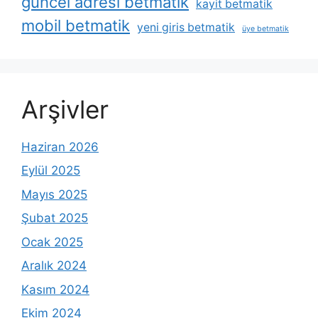
güncel adresi betmatik
kayit betmatik
mobil betmatik
yeni giris betmatik
üye betmatik
Arşivler
Haziran 2026
Eylül 2025
Mayıs 2025
Şubat 2025
Ocak 2025
Aralık 2024
Kasım 2024
Ekim 2024