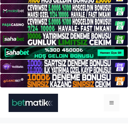
İçeriğe
atla
Menü