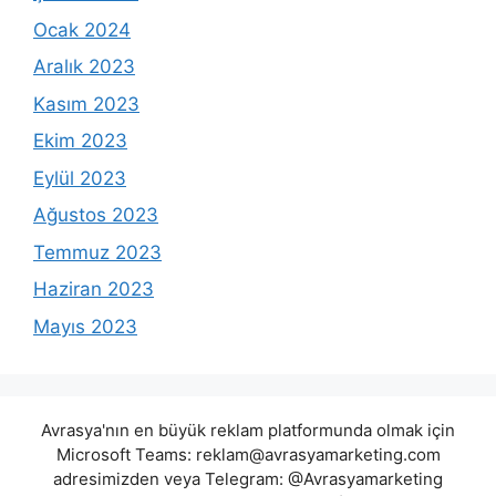
Ocak 2024
Aralık 2023
Kasım 2023
Ekim 2023
Eylül 2023
Ağustos 2023
Temmuz 2023
Haziran 2023
Mayıs 2023
Avrasya'nın en büyük reklam platformunda olmak için
Microsoft Teams:
reklam@avrasyamarketing.com
adresimizden veya Telegram: @Avrasyamarketing