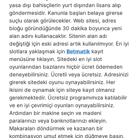
yasa dışı bahisçilerin yurt dışından lisans alıp
göndermesidir. Kanunla başları belaya girerse
suçlu olarak görülecekler. Web sitesi, adres
bloğu göründüğünde 30 dakika boyunca yeni
alan adını kullanacaktır. Sitenin alan adı
değiştiği için eski adresi artık kullanılmıyor. En iyi
slotlara yaklaşmak için
Betmatik
kayıt
menüsüne tıklayın. Sitedeki en iyi slot
oyunlarından bazılarını hiçbir ücret ödemeden
deneyebilirsiniz. Ücretli veya ücretsiz. Adresinizi
girerek sitedeki oyunu oynayabilirsiniz. Her
ikisini de oynamak için siteye kayıt olmanız
gerekmektedir. Ücretsiz programımıza katılabilir
ve en iyi çevrimiçi oyunları oynayabilirsiniz.
Ardından bir makine seçin ve madeni
paralarınızı veya banknotlarınızı ekleyin.
Makaraları döndürmek ve kazanan bir
kombinasyon umut etmek için düğmeye basın.