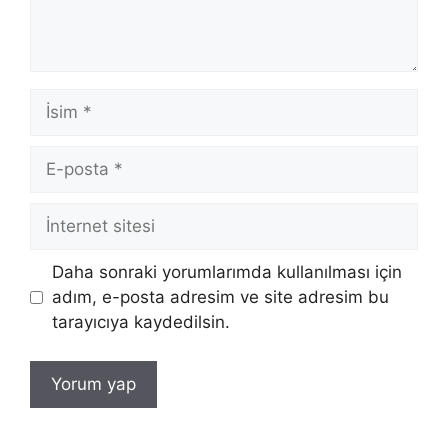
İsim
E-
posta
İnternet
sitesi
Daha sonraki yorumlarımda kullanılması için
adım, e-posta adresim ve site adresim bu
tarayıcıya kaydedilsin.