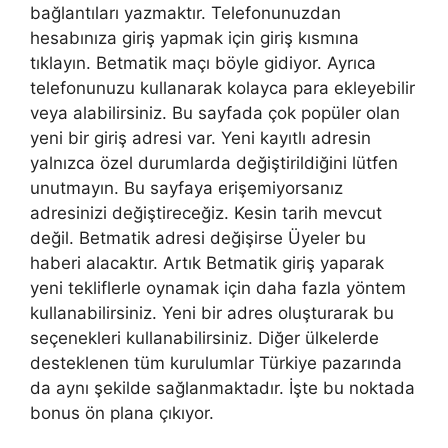
bağlantıları yazmaktır. Telefonunuzdan
hesabınıza giriş yapmak için giriş kısmına
tıklayın. Betmatik maçı böyle gidiyor. Ayrıca
telefonunuzu kullanarak kolayca para ekleyebilir
veya alabilirsiniz. Bu sayfada çok popüler olan
yeni bir giriş adresi var. Yeni kayıtlı adresin
yalnızca özel durumlarda değiştirildiğini lütfen
unutmayın. Bu sayfaya erişemiyorsanız
adresinizi değiştireceğiz. Kesin tarih mevcut
değil. Betmatik adresi değişirse Üyeler bu
haberi alacaktır. Artık Betmatik giriş yaparak
yeni tekliflerle oynamak için daha fazla yöntem
kullanabilirsiniz. Yeni bir adres oluşturarak bu
seçenekleri kullanabilirsiniz. Diğer ülkelerde
desteklenen tüm kurulumlar Türkiye pazarında
da aynı şekilde sağlanmaktadır. İşte bu noktada
bonus ön plana çıkıyor.