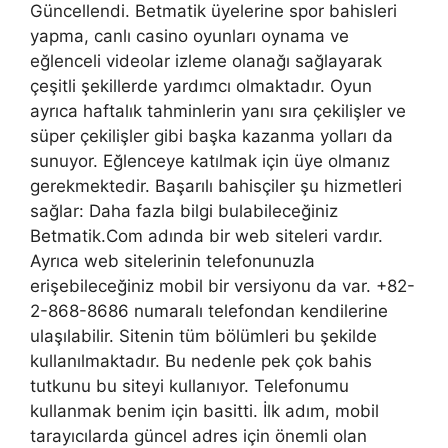
Güncellendi. Betmatik üyelerine spor bahisleri
yapma, canlı casino oyunları oynama ve
eğlenceli videolar izleme olanağı sağlayarak
çeşitli şekillerde yardımcı olmaktadır. Oyun
ayrıca haftalık tahminlerin yanı sıra çekilişler ve
süper çekilişler gibi başka kazanma yolları da
sunuyor. Eğlenceye katılmak için üye olmanız
gerekmektedir. Başarılı bahisçiler şu hizmetleri
sağlar: Daha fazla bilgi bulabileceğiniz
Betmatik.Com adında bir web siteleri vardır.
Ayrıca web sitelerinin telefonunuzla
erişebileceğiniz mobil bir versiyonu da var. +82-
2-868-8686 numaralı telefondan kendilerine
ulaşılabilir. Sitenin tüm bölümleri bu şekilde
kullanılmaktadır. Bu nedenle pek çok bahis
tutkunu bu siteyi kullanıyor. Telefonumu
kullanmak benim için basitti. İlk adım, mobil
tarayıcılarda güncel adres için önemli olan