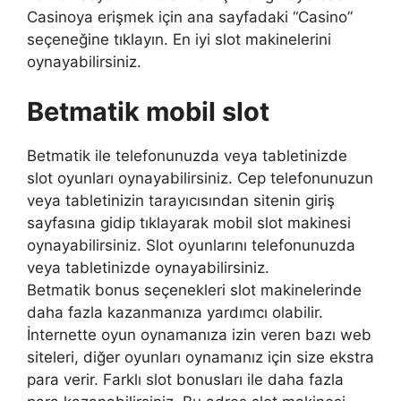
Casinoya erişmek için ana sayfadaki “Casino”
seçeneğine tıklayın. En iyi slot makinelerini
oynayabilirsiniz.
Betmatik mobil slot
Betmatik ile telefonunuzda veya tabletinizde
slot oyunları oynayabilirsiniz. Cep telefonunuzun
veya tabletinizin tarayıcısından sitenin giriş
sayfasına gidip tıklayarak mobil slot makinesi
oynayabilirsiniz. Slot oyunlarını telefonunuzda
veya tabletinizde oynayabilirsiniz.
Betmatik bonus seçenekleri slot makinelerinde
daha fazla kazanmanıza yardımcı olabilir.
İnternette oyun oynamanıza izin veren bazı web
siteleri, diğer oyunları oynamanız için size ekstra
para verir. Farklı slot bonusları ile daha fazla