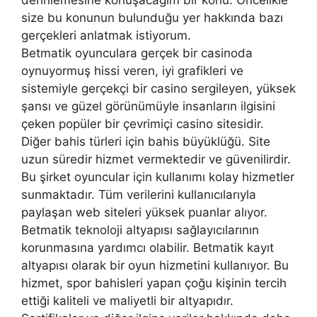
derinlemesine konuşacağım bir konu. Öncelikle
size bu konunun bulunduğu yer hakkında bazı
gerçekleri anlatmak istiyorum.
Betmatik oyunculara gerçek bir casinoda
oynuyormuş hissi veren, iyi grafikleri ve
sistemiyle gerçekçi bir casino sergileyen, yüksek
şansı ve güzel görünümüyle insanların ilgisini
çeken popüler bir çevrimiçi casino sitesidir.
Diğer bahis türleri için bahis büyüklüğü. Site
uzun süredir hizmet vermektedir ve güvenilirdir.
Bu şirket oyuncular için kullanımı kolay hizmetler
sunmaktadır. Tüm verilerini kullanıcılarıyla
paylaşan web siteleri yüksek puanlar alıyor.
Betmatik teknoloji altyapısı sağlayıcılarının
korunmasına yardımcı olabilir. Betmatik kayıt
altyapısı olarak bir oyun hizmetini kullanıyor. Bu
hizmet, spor bahisleri yapan çoğu kişinin tercih
ettiği kaliteli ve maliyetli bir altyapıdır.