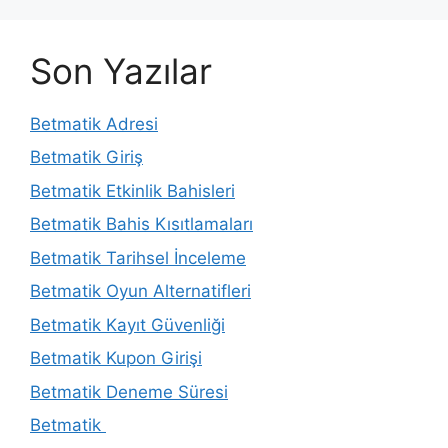
Son Yazılar
Betmatik Adresi
Betmatik Giriş
Betmatik Etkinlik Bahisleri
Betmatik Bahis Kısıtlamaları
Betmatik Tarihsel İnceleme
Betmatik Oyun Alternatifleri
Betmatik Kayıt Güvenliği
Betmatik Kupon Girişi
Betmatik Deneme Süresi
Betmatik