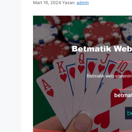
Mart 16, 2024
Yazarı:
admin