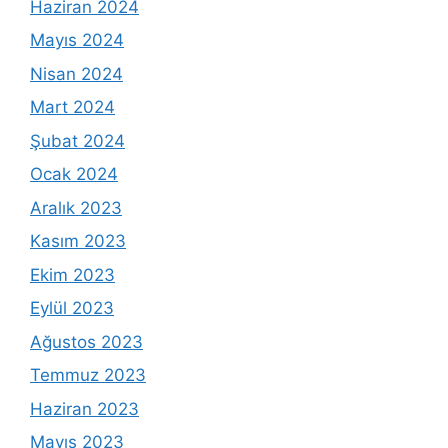
Haziran 2024
Mayıs 2024
Nisan 2024
Mart 2024
Şubat 2024
Ocak 2024
Aralık 2023
Kasım 2023
Ekim 2023
Eylül 2023
Ağustos 2023
Temmuz 2023
Haziran 2023
Mayıs 2023