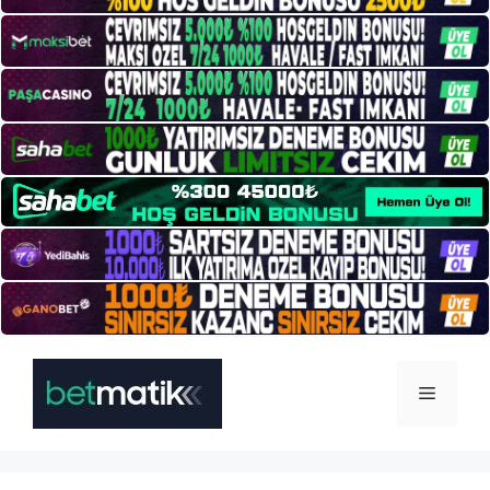
İçeriğe
atla
Menü