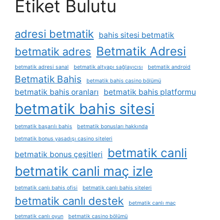
Etiket Bulutu
adresi betmatik
bahis sitesi betmatik
Betmatik Adresi
betmatik adres
betmatik adresi sanal
betmatik altyapı sağlayıcısı
betmatik android
Betmatik Bahis
betmatik bahis casino bölümü
betmatik bahis oranları
betmatik bahis platformu
betmatik bahis sitesi
betmatik başarılı bahis
betmatik bonusları hakkında
betmatik bonus yasadışı casino siteleri
betmatik canli
betmatik bonus çeşitleri
betmatik canli maç izle
betmatik canlı bahis ofisi
betmatik canlı bahis siteleri
betmatik canlı destek
betmatik canlı maç
betmatik canlı oyun
betmatik casino bölümü