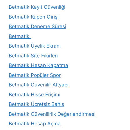
Betmatik Kayıt Güvenliği
Betmatik Kupon Girişi
Betmatik Deneme Süresi
Betmatik
Betmatik Üyelik Ekranı
Betmatik Site Fikirleri
Betmatik Hesap Kapatma
Betmatik Popüler Spor
Betmatik Güvenilir Altyapı
Betmatik Hisse Erişimi
Betmatik Ücretsiz Bahis
Betmatik Güvenilirlik Değerlendirmesi
Betmatik Hesap Açma