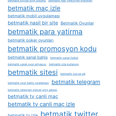
betmatik kişisel bilgi bölümü
betmatik maç fonksiyon grafikleri
betmatik maç izle
betmatik mobil uygulaması
betmatik nasil bir site
Betmatik Oyunlar
betmatik para yatirma
betmatik poker oyunları
betmatik promosyon kodu
betmatik sanal bahis
betmatik sanal futbol
betmatik sanal oyun altyapısı
betmatik site kullanımı
betmatik sitesi
betmatik sosyal ağ
betmatik telegram
betmatik spor bahis i̇ncelemesi
betmatik telegram güncel giriş adresi
betmatik tv canli maç
betmatik tv canli maç izle
betmatik twitter
betmatik tv izle