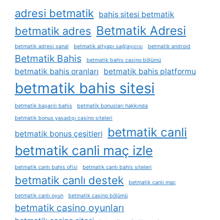
adresi betmatik
bahis sitesi betmatik
Betmatik Adresi
betmatik adres
betmatik adresi sanal
betmatik altyapı sağlayıcısı
betmatik android
Betmatik Bahis
betmatik bahis casino bölümü
betmatik bahis oranları
betmatik bahis platformu
betmatik bahis sitesi
betmatik başarılı bahis
betmatik bonusları hakkında
betmatik bonus yasadışı casino siteleri
betmatik canli
betmatik bonus çeşitleri
betmatik canli maç izle
betmatik canlı bahis ofisi
betmatik canlı bahis siteleri
betmatik canlı destek
betmatik canlı maç
betmatik canlı oyun
betmatik casino bölümü
betmatik casino oyunları