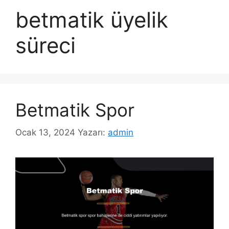
betmatik üyelik
süreci
Betmatik Spor
Ocak 13, 2024
Yazarı:
admin