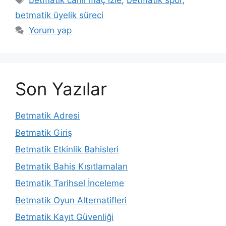
betmatik canli maç izle
,
betmatik spor
,
betmatik üyelik süreci
Yorum yap
Son Yazılar
Betmatik Adresi
Betmatik Giriş
Betmatik Etkinlik Bahisleri
Betmatik Bahis Kısıtlamaları
Betmatik Tarihsel İnceleme
Betmatik Oyun Alternatifleri
Betmatik Kayıt Güvenliği