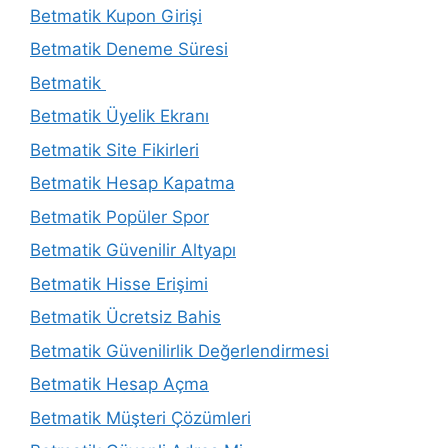
Betmatik Kupon Girişi
Betmatik Deneme Süresi
Betmatik
Betmatik Üyelik Ekranı
Betmatik Site Fikirleri
Betmatik Hesap Kapatma
Betmatik Popüler Spor
Betmatik Güvenilir Altyapı
Betmatik Hisse Erişimi
Betmatik Ücretsiz Bahis
Betmatik Güvenilirlik Değerlendirmesi
Betmatik Hesap Açma
Betmatik Müşteri Çözümleri