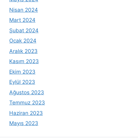
Nisan 2024
Mart 2024
Şubat 2024
Ocak 2024
Aralık 2023
Kasım 2023
Ekim 2023
Eylül 2023
Ağustos 2023
Temmuz 2023
Haziran 2023
Mayıs 2023