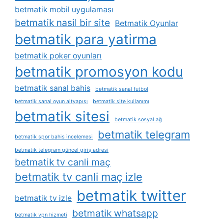
betmatik mobil uygulaması
betmatik nasil bir site
Betmatik Oyunlar
betmatik para yatirma
betmatik poker oyunları
betmatik promosyon kodu
betmatik sanal bahis
betmatik sanal futbol
betmatik sanal oyun altyapısı
betmatik site kullanımı
betmatik sitesi
betmatik sosyal ağ
betmatik telegram
betmatik spor bahis i̇ncelemesi
betmatik telegram güncel giriş adresi
betmatik tv canli maç
betmatik tv canli maç izle
betmatik twitter
betmatik tv izle
betmatik whatsapp
betmatik vpn hizmeti