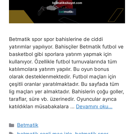
Betmatik spor spor bahislerine de ciddi
yatırımlar yapılıyor. Bahisçiler Betmatik futbol ve
basketbol gibi sporlara yatırım yapmak için
kullanıyor. Özellikle futbol turnuvalarında tüm
katılımcılara yatırım yapılır. Bu oyun bonus
olarak desteklenmektedir. Futbol maçları için
çeşitli oranlar yaratılmaktadır. Bu sayfada tüm
lig maçları yer almaktadır. Bahislerin çoğu goller,
taraflar, süre vb. üzerinedir. Oyuncular ayrıca
katıldıkları müsabakalara …
Devamını oku…
Kategoriler
Betmatik
Etiketler