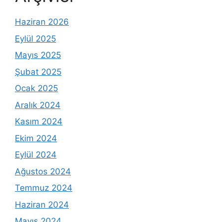
Haziran 2026
Eylül 2025
Mayıs 2025
Şubat 2025
Ocak 2025
Aralık 2024
Kasım 2024
Ekim 2024
Eylül 2024
Ağustos 2024
Temmuz 2024
Haziran 2024
Mayıs 2024