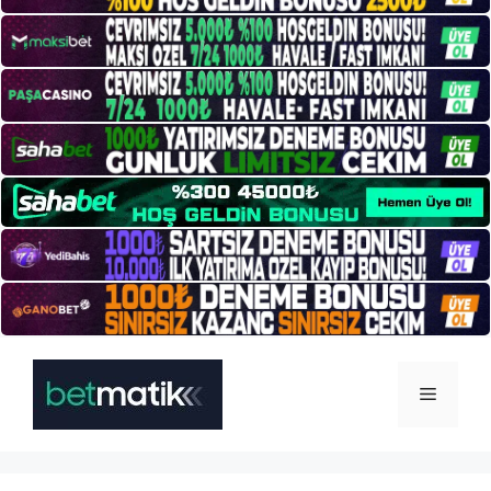
İçeriğe
atla
Menü