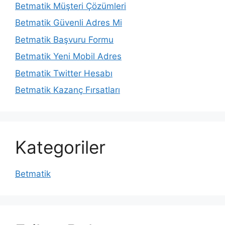
Betmatik Müşteri Çözümleri
Betmatik Güvenli Adres Mi
Betmatik Başvuru Formu
Betmatik Yeni Mobil Adres
Betmatik Twitter Hesabı
Betmatik Kazanç Fırsatları
Kategoriler
Betmatik