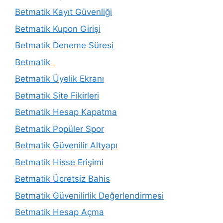
Betmatik Kayıt Güvenliği
Betmatik Kupon Girişi
Betmatik Deneme Süresi
Betmatik
Betmatik Üyelik Ekranı
Betmatik Site Fikirleri
Betmatik Hesap Kapatma
Betmatik Popüler Spor
Betmatik Güvenilir Altyapı
Betmatik Hisse Erişimi
Betmatik Ücretsiz Bahis
Betmatik Güvenilirlik Değerlendirmesi
Betmatik Hesap Açma