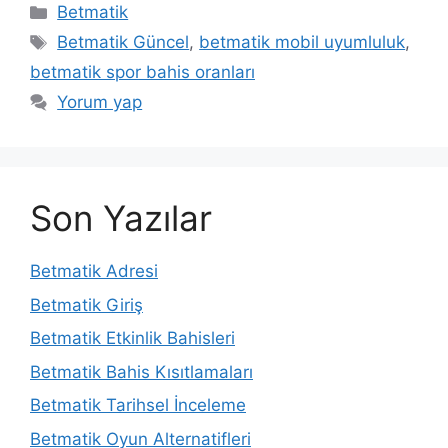
Kategoriler
Betmatik
Etiketler
Betmatik Güncel
,
betmatik mobil uyumluluk
,
betmatik spor bahis oranları
Yorum yap
Son Yazılar
Betmatik Adresi
Betmatik Giriş
Betmatik Etkinlik Bahisleri
Betmatik Bahis Kısıtlamaları
Betmatik Tarihsel İnceleme
Betmatik Oyun Alternatifleri