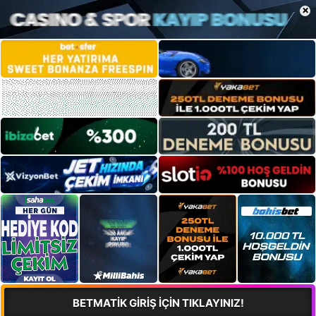
×
BETMATİK GİRİŞ İÇİN TIKLAYINIZ!