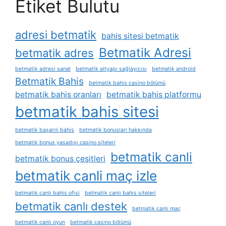
Etiket Bulutu
adresi betmatik
bahis sitesi betmatik
Betmatik Adresi
betmatik adres
betmatik adresi sanal
betmatik altyapı sağlayıcısı
betmatik android
Betmatik Bahis
betmatik bahis casino bölümü
betmatik bahis oranları
betmatik bahis platformu
betmatik bahis sitesi
betmatik başarılı bahis
betmatik bonusları hakkında
betmatik bonus yasadışı casino siteleri
betmatik canli
betmatik bonus çeşitleri
betmatik canli maç izle
betmatik canlı bahis ofisi
betmatik canlı bahis siteleri
betmatik canlı destek
betmatik canlı maç
betmatik canlı oyun
betmatik casino bölümü