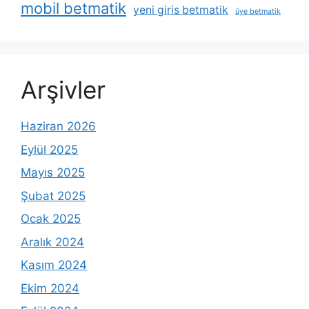
mobil betmatik
yeni giris betmatik
üye betmatik
Arşivler
Haziran 2026
Eylül 2025
Mayıs 2025
Şubat 2025
Ocak 2025
Aralık 2024
Kasım 2024
Ekim 2024