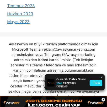
Temmuz 2023
Haziran 2023
Mayıs 2023
Avrasya'nın en büyük reklam platformunda olmak için
Microsoft Teams:
reklam@avrasyamarketing.com
adresimizden veya Telegram: @Avrasyamarketing
adresimizden irtibat kurabilirsiniz. (Tek iletişim
adreslerimiz teams / telegram ve mail adresimizdir.
Harici hiçbir iletişim adresimiz bulunmamaktadır.
Lütfen itibar etmeyiniz.) Türkiye yasalarına göre 7258
sayılı kanun uyarınca yasa dışı bahis oynamanın
cezaları mevcuttur. Şu an bulunduğunuz site hiç bir
şekilde illegal bahis oyunları oynatmıyor ve oynamaya
aracı olmuyordur.
netxcasino
|
gamabet
|
underoverbet
×
|
betsrolex
|
tahtbet
|
sonicbet
|
betciks
|
casinomilyon