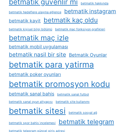
betmatik güvenlir mi
betmatik hakkında
betmatik instagram
betmatik hedeflere ulaşma eğlence
betmatik kaç oldu
betmatik kayit
betmatik kişisel bilgi bölümü
betmatik maç fonksiyon grafikleri
betmatik maç izle
betmatik mobil uygulaması
betmatik nasil bir site
Betmatik Oyunlar
betmatik para yatirma
betmatik poker oyunları
betmatik promosyon kodu
betmatik sanal bahis
betmatik sanal futbol
betmatik sanal oyun altyapısı
betmatik site kullanımı
betmatik sitesi
betmatik sosyal ağ
betmatik telegram
betmatik spor bahis i̇ncelemesi
betmatik telegram güncel giriş adresi