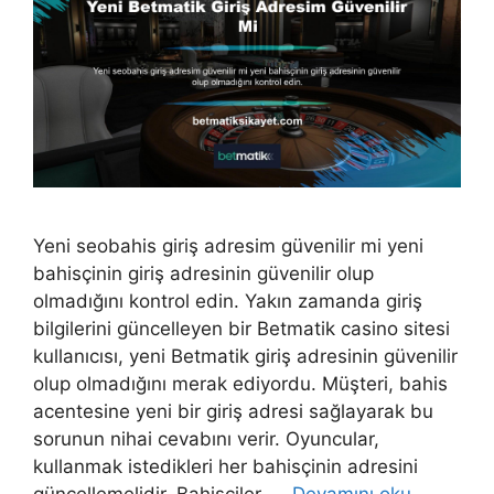
Yeni seobahis giriş adresim güvenilir mi yeni
bahisçinin giriş adresinin güvenilir olup
olmadığını kontrol edin. Yakın zamanda giriş
bilgilerini güncelleyen bir Betmatik casino sitesi
kullanıcısı, yeni Betmatik giriş adresinin güvenilir
olup olmadığını merak ediyordu. Müşteri, bahis
acentesine yeni bir giriş adresi sağlayarak bu
sorunun nihai cevabını verir. Oyuncular,
kullanmak istedikleri her bahisçinin adresini