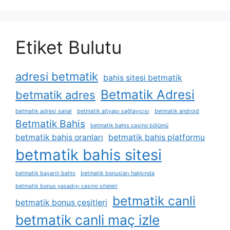
Etiket Bulutu
adresi betmatik
bahis sitesi betmatik
Betmatik Adresi
betmatik adres
betmatik adresi sanal
betmatik altyapı sağlayıcısı
betmatik android
Betmatik Bahis
betmatik bahis casino bölümü
betmatik bahis oranları
betmatik bahis platformu
betmatik bahis sitesi
betmatik başarılı bahis
betmatik bonusları hakkında
betmatik bonus yasadışı casino siteleri
betmatik canli
betmatik bonus çeşitleri
betmatik canli maç izle