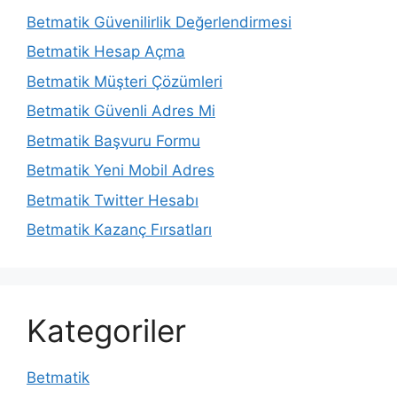
Betmatik Güvenilirlik Değerlendirmesi
Betmatik Hesap Açma
Betmatik Müşteri Çözümleri
Betmatik Güvenli Adres Mi
Betmatik Başvuru Formu
Betmatik Yeni Mobil Adres
Betmatik Twitter Hesabı
Betmatik Kazanç Fırsatları
Kategoriler
Betmatik