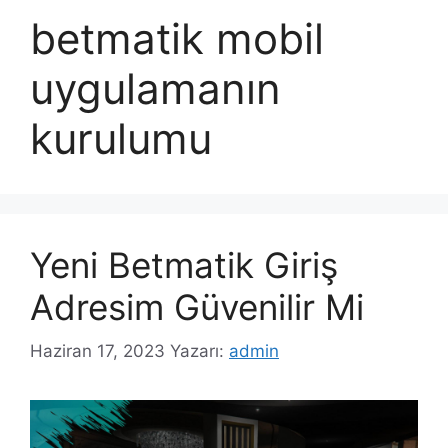
betmatik mobil
uygulamanın
kurulumu
Yeni Betmatik Giriş
Adresim Güvenilir Mi
Haziran 17, 2023
Yazarı:
admin