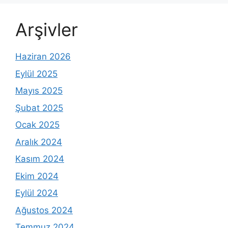
Arşivler
Haziran 2026
Eylül 2025
Mayıs 2025
Şubat 2025
Ocak 2025
Aralık 2024
Kasım 2024
Ekim 2024
Eylül 2024
Ağustos 2024
Temmuz 2024