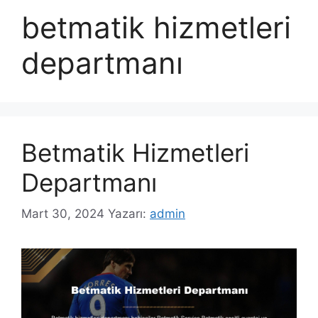
betmatik hizmetleri
departmanı
Betmatik Hizmetleri
Departmanı
Mart 30, 2024
Yazarı:
admin