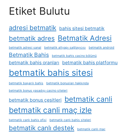
Etiket Bulutu
adresi betmatik
bahis sitesi betmatik
Betmatik Adresi
betmatik adres
betmatik adresi sanal
betmatik altyapı sağlayıcısı
betmatik android
Betmatik Bahis
betmatik bahis casino bölümü
betmatik bahis oranları
betmatik bahis platformu
betmatik bahis sitesi
betmatik başarılı bahis
betmatik bonusları hakkında
betmatik bonus yasadışı casino siteleri
betmatik canli
betmatik bonus çeşitleri
betmatik canli maç izle
betmatik canlı bahis ofisi
betmatik canlı bahis siteleri
betmatik canlı destek
betmatik canlı maç