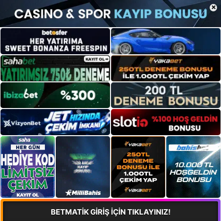
×
BETMATİK GİRİŞ İÇİN TIKLAYINIZ!