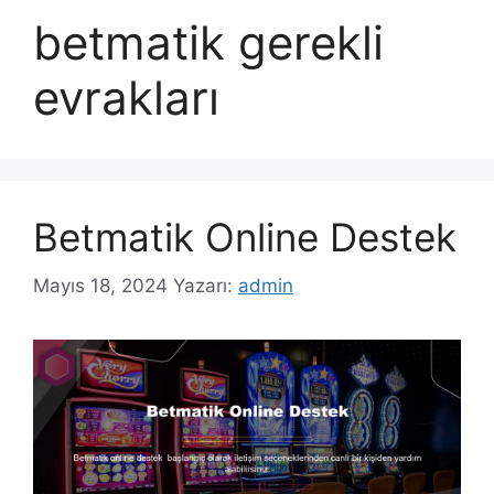
betmatik gerekli
evrakları
Betmatik Online Destek
Mayıs 18, 2024
Yazarı:
admin