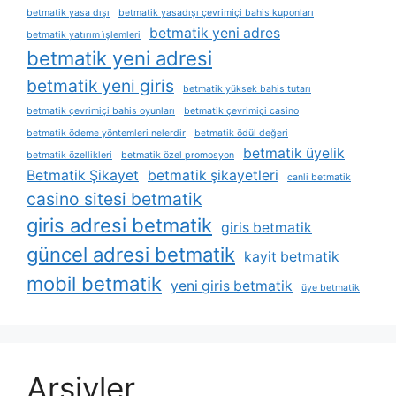
betmatik yasa dışı
betmatik yasadışı çevrimiçi bahis kuponları
betmatik yeni adres
betmatik yatırım i̇şlemleri
betmatik yeni adresi
betmatik yeni giris
betmatik yüksek bahis tutarı
betmatik çevrimiçi bahis oyunları
betmatik çevrimiçi casino
betmatik ödeme yöntemleri nelerdir
betmatik ödül değeri
betmatik üyelik
betmatik özellikleri
betmatik özel promosyon
Betmatik Şikayet
betmatik şikayetleri
canli betmatik
casino sitesi betmatik
giris adresi betmatik
giris betmatik
güncel adresi betmatik
kayit betmatik
mobil betmatik
yeni giris betmatik
üye betmatik
Arşivler