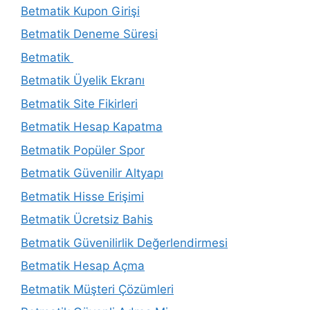
Betmatik Kupon Girişi
Betmatik Deneme Süresi
Betmatik
Betmatik Üyelik Ekranı
Betmatik Site Fikirleri
Betmatik Hesap Kapatma
Betmatik Popüler Spor
Betmatik Güvenilir Altyapı
Betmatik Hisse Erişimi
Betmatik Ücretsiz Bahis
Betmatik Güvenilirlik Değerlendirmesi
Betmatik Hesap Açma
Betmatik Müşteri Çözümleri