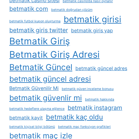
betmatik casino sitesi
betmatik casino’da nasıl oynanır
betmatik com
betmatik doğrudan çözüm
betmatik girisi
betmatik futbol kupon oluşturma
betmatik giris twitter
betmatik giris yap
Betmatik Giriş
Betmatik Giriş Adresi
Betmatik Güncel
betmatik güncel adres
betmatik güncel adresi
Betmatik Güvenilir Mi
betmatik güven i̇nceleme bonusu
betmatik güvenlir mi
betmatik hakkında
betmatik instagram
betmatik hedeflere ulaşma eğlence
betmatik kaç oldu
betmatik kayit
betmatik kişisel bilgi bölümü
betmatik maç fonksiyon grafikleri
betmatik maç izle