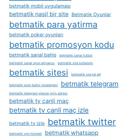
betmatik mobil uygulaması
betmatik nasil bir site
Betmatik Oyunlar
betmatik para yatirma
betmatik poker oyunları
betmatik promosyon kodu
betmatik sanal bahis
betmatik sanal futbol
betmatik sanal oyun altyapısı
betmatik site kullanımı
betmatik sitesi
betmatik sosyal ağ
betmatik telegram
betmatik spor bahis i̇ncelemesi
betmatik telegram güncel giriş adresi
betmatik tv canli maç
betmatik tv canli maç izle
betmatik twitter
betmatik tv izle
betmatik whatsapp
betmatik vpn hizmeti