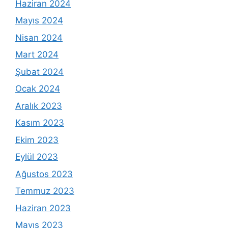
Haziran 2024
Mayıs 2024
Nisan 2024
Mart 2024
Şubat 2024
Ocak 2024
Aralık 2023
Kasım 2023
Ekim 2023
Eylül 2023
Ağustos 2023
Temmuz 2023
Haziran 2023
Mayıs 2023