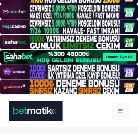
İçeriğe
atla
Menü