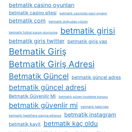
betmatik casino oyunları
betmatik casino sitesi
betmatik casino’da nasıl oynanır
betmatik com
betmatik doğrudan çözüm
betmatik girisi
betmatik futbol kupon oluşturma
betmatik giris twitter
betmatik giris yap
Betmatik Giriş
Betmatik Giriş Adresi
Betmatik Güncel
betmatik güncel adres
betmatik güncel adresi
Betmatik Güvenilir Mi
betmatik güven i̇nceleme bonusu
betmatik güvenlir mi
betmatik hakkında
betmatik instagram
betmatik hedeflere ulaşma eğlence
betmatik kaç oldu
betmatik kayit