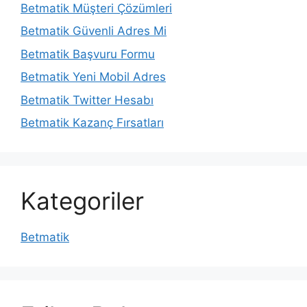
Betmatik Müşteri Çözümleri
Betmatik Güvenli Adres Mi
Betmatik Başvuru Formu
Betmatik Yeni Mobil Adres
Betmatik Twitter Hesabı
Betmatik Kazanç Fırsatları
Kategoriler
Betmatik