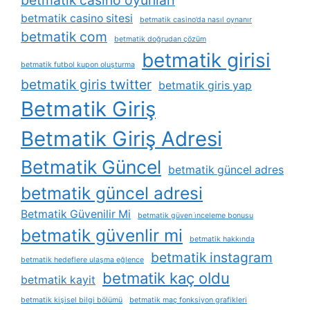
betmatik casino oyunları
betmatik casino sitesi
betmatik casino’da nasıl oynanır
betmatik com
betmatik doğrudan çözüm
betmatik girisi
betmatik futbol kupon oluşturma
betmatik giris twitter
betmatik giris yap
Betmatik Giriş
Betmatik Giriş Adresi
Betmatik Güncel
betmatik güncel adres
betmatik güncel adresi
Betmatik Güvenilir Mi
betmatik güven i̇nceleme bonusu
betmatik güvenlir mi
betmatik hakkında
betmatik instagram
betmatik hedeflere ulaşma eğlence
betmatik kaç oldu
betmatik kayit
betmatik kişisel bilgi bölümü
betmatik maç fonksiyon grafikleri