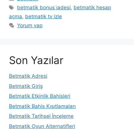
Etiketler
betmatik bonus i̇adesi
,
betmatik hesap
açma
,
betmatik tv izle
Yorum yap
Son Yazılar
Betmatik Adresi
Betmatik Giriş
Betmatik Etkinlik Bahisleri
Betmatik Bahis Kısıtlamaları
Betmatik Tarihsel İnceleme
Betmatik Oyun Alternatifleri