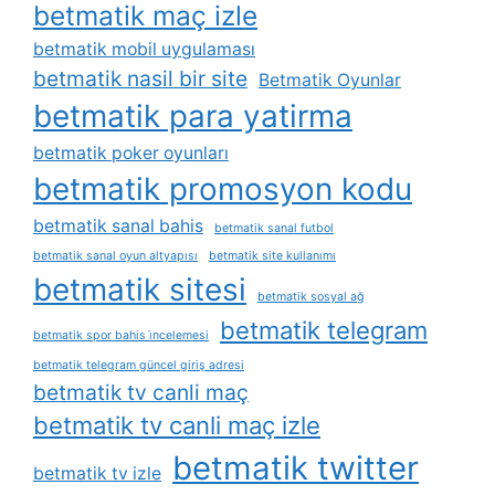
betmatik maç izle
betmatik mobil uygulaması
betmatik nasil bir site
Betmatik Oyunlar
betmatik para yatirma
betmatik poker oyunları
betmatik promosyon kodu
betmatik sanal bahis
betmatik sanal futbol
betmatik sanal oyun altyapısı
betmatik site kullanımı
betmatik sitesi
betmatik sosyal ağ
betmatik telegram
betmatik spor bahis i̇ncelemesi
betmatik telegram güncel giriş adresi
betmatik tv canli maç
betmatik tv canli maç izle
betmatik twitter
betmatik tv izle