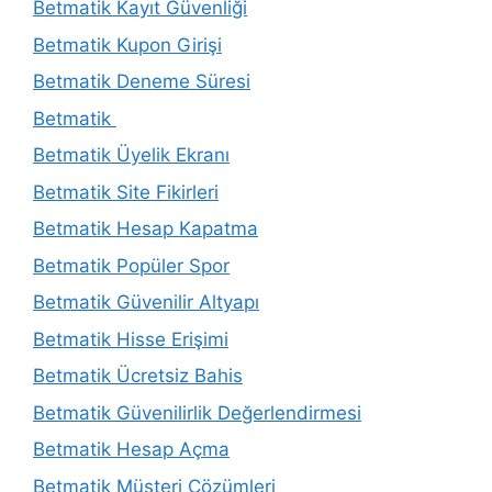
Betmatik Kayıt Güvenliği
Betmatik Kupon Girişi
Betmatik Deneme Süresi
Betmatik
Betmatik Üyelik Ekranı
Betmatik Site Fikirleri
Betmatik Hesap Kapatma
Betmatik Popüler Spor
Betmatik Güvenilir Altyapı
Betmatik Hisse Erişimi
Betmatik Ücretsiz Bahis
Betmatik Güvenilirlik Değerlendirmesi
Betmatik Hesap Açma
Betmatik Müşteri Çözümleri