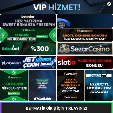
×
BETMATİK GİRİŞ İÇİN TIKLAYINIZ!