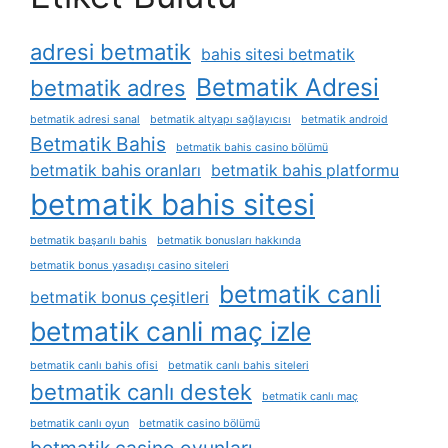
adresi betmatik
bahis sitesi betmatik
Betmatik Adresi
betmatik adres
betmatik adresi sanal
betmatik altyapı sağlayıcısı
betmatik android
Betmatik Bahis
betmatik bahis casino bölümü
betmatik bahis oranları
betmatik bahis platformu
betmatik bahis sitesi
betmatik başarılı bahis
betmatik bonusları hakkında
betmatik bonus yasadışı casino siteleri
betmatik canli
betmatik bonus çeşitleri
betmatik canli maç izle
betmatik canlı bahis ofisi
betmatik canlı bahis siteleri
betmatik canlı destek
betmatik canlı maç
betmatik canlı oyun
betmatik casino bölümü