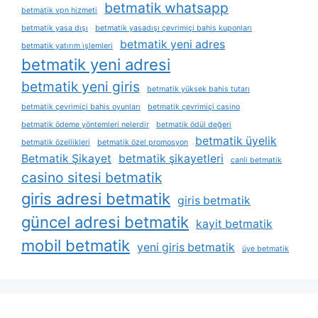
betmatik whatsapp
betmatik vpn hizmeti
betmatik yasa dışı
betmatik yasadışı çevrimiçi bahis kuponları
betmatik yeni adres
betmatik yatırım i̇şlemleri
betmatik yeni adresi
betmatik yeni giris
betmatik yüksek bahis tutarı
betmatik çevrimiçi bahis oyunları
betmatik çevrimiçi casino
betmatik ödeme yöntemleri nelerdir
betmatik ödül değeri
betmatik üyelik
betmatik özellikleri
betmatik özel promosyon
Betmatik Şikayet
betmatik şikayetleri
canli betmatik
casino sitesi betmatik
giris adresi betmatik
giris betmatik
güncel adresi betmatik
kayit betmatik
mobil betmatik
yeni giris betmatik
üye betmatik