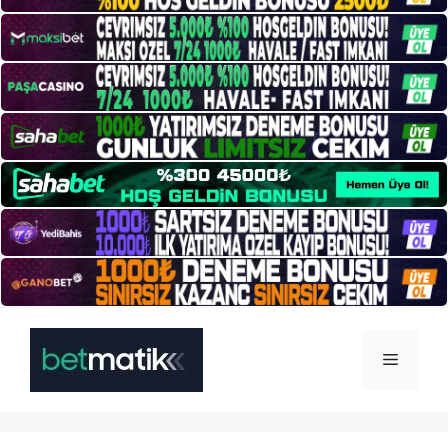
İçeriğe
atla
Menü