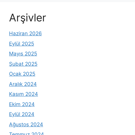
Arşivler
Haziran 2026
Eylül 2025
Mayıs 2025
Şubat 2025
Ocak 2025
Aralık 2024
Kasım 2024
Ekim 2024
Eylül 2024
Ağustos 2024
Temmuz 2024