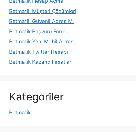
Betmatik Hesap Açma
Betmatik Müşteri Çözümleri
Betmatik Güvenli Adres Mi
Betmatik Başvuru Formu
Betmatik Yeni Mobil Adres
Betmatik Twitter Hesabı
Betmatik Kazanç Fırsatları
Kategoriler
Betmatik