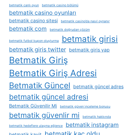
betmatik canlı oyun
betmatik casino bölümü
betmatik casino oyunları
betmatik casino sitesi
betmatik casino’da nasıl oynanır
betmatik com
betmatik doğrudan çözüm
betmatik girisi
betmatik futbol kupon oluşturma
betmatik giris twitter
betmatik giris yap
Betmatik Giriş
Betmatik Giriş Adresi
Betmatik Güncel
betmatik güncel adres
betmatik güncel adresi
Betmatik Güvenilir Mi
betmatik güven i̇nceleme bonusu
betmatik güvenlir mi
betmatik hakkında
betmatik instagram
betmatik hedeflere ulaşma eğlence
betmatik kaç oldu
betmatik kayit