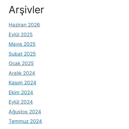
Arşivler
Haziran 2026
Eylül 2025
Mayıs 2025
Şubat 2025
Ocak 2025
Aralık 2024
Kasım 2024
Ekim 2024
Eylül 2024
Ağustos 2024
Temmuz 2024