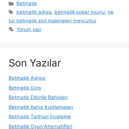
Kategoriler
Betmatik
Etiketler
betmatik adres
,
betmatik poker oyunu
,
ne
tür betmatik slot makineleri mevcuttur
Yorum yap
Son Yazılar
Betmatik Adresi
Betmatik Giriş
Betmatik Etkinlik Bahisleri
Betmatik Bahis Kısıtlamaları
Betmatik Tarihsel İnceleme
Betmatik Oyun Alternatifleri