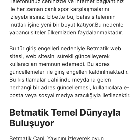
Telefonunuz cebinizde ve internet bağlantınız
ile her zaman canlı spor karşılaşmalarını
izleyebilirsiniz. Elbette bu, bahis sitelerinin
mutlak işine yeni bir boyut katıyor.Bu nedenle
yabancı siteler ülkemizden faydalanmaktadır.
Bu tür giriş engelleri nedeniyle Betmatik web
sitesi, web sitesini sürekli güncelleyerek
kullanıcıları memnun edemedi. Bu adres
güncellemeleri ile giriş engelleri kaldırılmaktadır.
Bu kısıtlamalar dahilinde meydana gelen
herhangi bir adres güncellemesi, kullanıcılara e-
posta veya sosyal medya aracılığıyla iletilecektir.
Betmatik Temel Dünyayla
Buluşuyor
Betmatik Canlı Yayınını izleyerek oyun