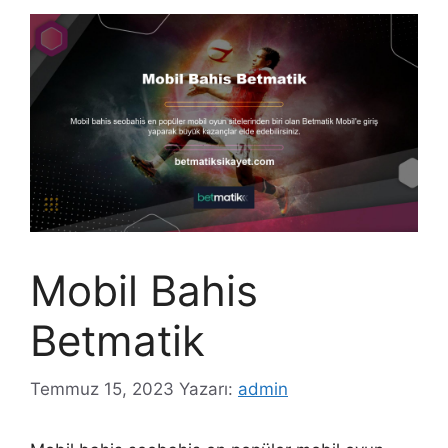
Mobil Bahis
Betmatik
Temmuz 15, 2023
Yazarı:
admin