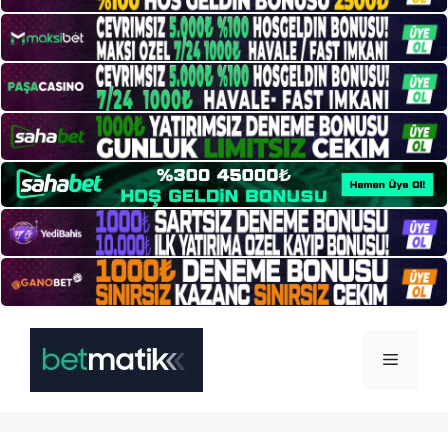
İçeriğe
atla
Menü