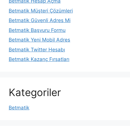
Betmatik Hesap Açma
Betmatik Müşteri Çözümleri
Betmatik Güvenli Adres Mi
Betmatik Başvuru Formu
Betmatik Yeni Mobil Adres
Betmatik Twitter Hesabı
Betmatik Kazanç Fırsatları
Kategoriler
Betmatik