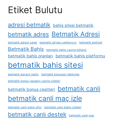
Etiket Bulutu
adresi betmatik
bahis sitesi betmatik
Betmatik Adresi
betmatik adres
betmatik adresi sanal
betmatik altyapı sağlayıcısı
betmatik android
Betmatik Bahis
betmatik bahis casino bölümü
betmatik bahis oranları
betmatik bahis platformu
betmatik bahis sitesi
betmatik başarılı bahis
betmatik bonusları hakkında
betmatik bonus yasadışı casino siteleri
betmatik canli
betmatik bonus çeşitleri
betmatik canli maç izle
betmatik canlı bahis ofisi
betmatik canlı bahis siteleri
betmatik canlı destek
betmatik canlı maç