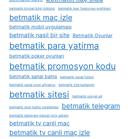
betmatik kişisel bilgi bölümü
betmatik maç fonksiyon grafikleri
betmatik maç izle
betmatik mobil uygulaması
betmatik nasil bir site
Betmatik Oyunlar
betmatik para yatirma
betmatik poker oyunları
betmatik promosyon kodu
betmatik sanal bahis
betmatik sanal futbol
betmatik sanal oyun altyapısı
betmatik site kullanımı
betmatik sitesi
betmatik sosyal ağ
betmatik telegram
betmatik spor bahis i̇ncelemesi
betmatik telegram güncel giriş adresi
betmatik tv canli maç
betmatik tv canli maç izle