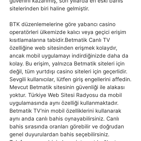
güvenini kazanmış, son yıllarda en eski bahis
sitelerinden biri haline gelmiştir.
BTK düzenlemelerine göre yabancı casino
operatörleri ülkemizde kalıcı veya geçici erişim
kısıtlamalarına tabidir.Betmatik Canlı TV
özelliğine web sitesinden erişmek kolaydır,
ancak mobil uygulamayı indirdiğinizde daha da
kolay. Bu erişim, yalnızca Betmatik siteleri için
değil, tüm yurtdışı casino siteleri için geçerlidir.
Sevgili kullanıcılar, lütfen giriş engellerini affedin.
Mevcut Betmatik sitesinin güvenliği ile alakası
yoktur. Türkiye Web Sitesi Radyosu da mobil
uygulamasında aynı özelliği kullanmaktadır.
Betmatik TV’nin mobil özelliklerini kullanarak
aynı anda canlı bahis oynayabilirsiniz. Canlı
bahis sırasında oranları görebilir ve doğrudan
genel duyurulardan bahis seçebilirsiniz.