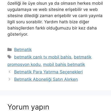
özelliği ile üye olsun ya da olmasın herkes mobil
uygulamaya ve web sitesine erişebilir ve web
sitesine dilediği zaman erişebilir ve canlı yayınla
ilgili soru sorabilir. Yardım hattı bize diğer
bahisçilerden farklı olduğumuzu bir kez daha
gösteriyor.
Kategoriler
Betmatik
Etiketler
betmatik canlı tv mobil bahis
,
betmatik
promosyon kodu
,
mobil bahis betmatik
Betmatik Para Yatırma Seçenekleri
Betmatik Aboneliği Satın Alırken
Yorum yapın