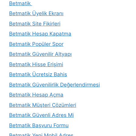
Betmatik
Betmatik Üyelik Ekranı
Betmatik Site Fikirleri
Betmatik Hesap Kapatma
Betmatik Popüler Spor
Betmatik Güvenilir Altyapı
Betmatik Hisse Erişimi
Betmatik Ücretsiz Bahis
Betmatik Güvenilirlik Değerlendirmesi
Betmatik Hesap Açma
Betmatik Müşteri Çözümleri
Betmatik Güvenli Adres Mi
Betmatik Başvuru Formu
Betmatik Yeni Mobil Adres