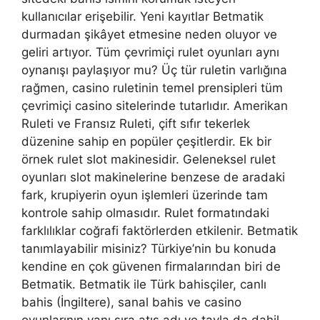
kullanıcılar erişebilir. Yeni kayıtlar Betmatik
durmadan şikâyet etmesine neden oluyor ve
geliri artıyor. Tüm çevrimiçi rulet oyunları aynı
oynanışı paylaşıyor mu? Üç tür ruletin varlığına
rağmen, casino ruletinin temel prensipleri tüm
çevrimiçi casino sitelerinde tutarlıdır. Amerikan
Ruleti ve Fransız Ruleti, çift sıfır tekerlek
düzenine sahip en popüler çeşitlerdir. Ek bir
örnek rulet slot makinesidir. Geleneksel rulet
oyunları slot makinelerine benzese de aradaki
fark, krupiyerin oyun işlemleri üzerinde tam
kontrole sahip olmasıdır. Rulet formatındaki
farklılıklar coğrafi faktörlerden etkilenir. Betmatik
tanımlayabilir misiniz? Türkiye’nin bu konuda
kendine en çok güvenen firmalarından biri de
Betmatik. Betmatik ile Türk bahisçiler, canlı
bahis (İngiltere), sanal bahis ve casino
oyunlarının yanı sıra atış adı ve tavla da dahil