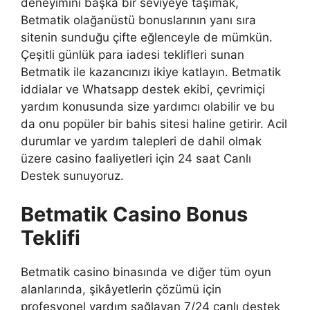
deneyimini başka bir seviyeye taşımak,
Betmatik olağanüstü bonuslarının yanı sıra
sitenin sunduğu çifte eğlenceyle de mümkün.
Çeşitli günlük para iadesi teklifleri sunan
Betmatik ile kazancınızı ikiye katlayın. Betmatik
iddialar ve Whatsapp destek ekibi, çevrimiçi
yardım konusunda size yardımcı olabilir ve bu
da onu popüler bir bahis sitesi haline getirir. Acil
durumlar ve yardım talepleri de dahil olmak
üzere casino faaliyetleri için 24 saat Canlı
Destek sunuyoruz.
Betmatik Casino Bonus
Teklifi
Betmatik casino binasında ve diğer tüm oyun
alanlarında, şikâyetlerin çözümü için
profesyonel yardım sağlayan 7/24 canlı destek