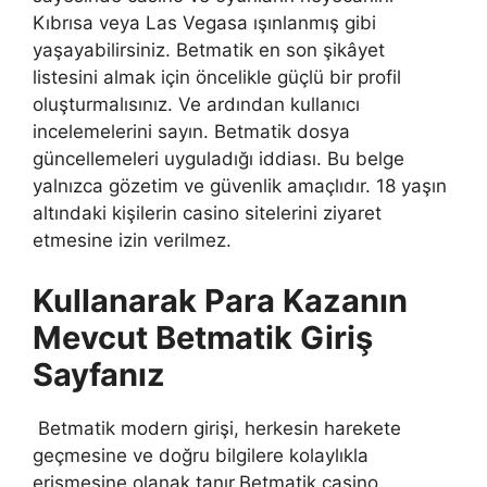
Kıbrısa veya Las Vegasa ışınlanmış gibi
yaşayabilirsiniz. Betmatik en son şikâyet
listesini almak için öncelikle güçlü bir profil
oluşturmalısınız. Ve ardından kullanıcı
incelemelerini sayın. Betmatik dosya
güncellemeleri uyguladığı iddiası. Bu belge
yalnızca gözetim ve güvenlik amaçlıdır. 18 yaşın
altındaki kişilerin casino sitelerini ziyaret
etmesine izin verilmez.
Kullanarak Para Kazanın
Mevcut Betmatik Giriş
Sayfanız
Betmatik modern girişi, herkesin harekete
geçmesine ve doğru bilgilere kolaylıkla
erişmesine olanak tanır.Betmatik casino