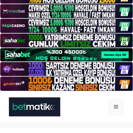
İçeriğe
atla
Menü