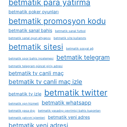
betmatik para yatirma
betmatik poker oyunları
betmatik promosyon kodu
betmatik sanal bahis
betmatik sanal futbol
betmatik sanal oyun altyapısı
betmatik site kullanımı
betmatik sitesi
betmatik sosyal ağ
betmatik telegram
betmatik spor bahis i̇ncelemesi
betmatik telegram güncel giriş adresi
betmatik tv canli maç
betmatik tv canli maç izle
betmatik twitter
betmatik tv izle
betmatik whatsapp
betmatik vpn hizmeti
betmatik yasa dışı
betmatik yasadışı çevrimiçi bahis kuponları
betmatik yeni adres
betmatik yatırım i̇şlemleri
betmatik yeni adresi