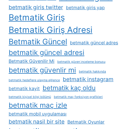
betmatik giris twitter
betmatik giris yap
Betmatik Giriş
Betmatik Giriş Adresi
Betmatik Güncel
betmatik güncel adres
betmatik güncel adresi
Betmatik Güvenilir Mi
betmatik güven i̇nceleme bonusu
betmatik güvenlir mi
betmatik hakkında
betmatik instagram
betmatik hedeflere ulaşma eğlence
betmatik kaç oldu
betmatik kayit
betmatik kişisel bilgi bölümü
betmatik maç fonksiyon grafikleri
betmatik maç izle
betmatik mobil uygulaması
betmatik nasil bir site
Betmatik Oyunlar