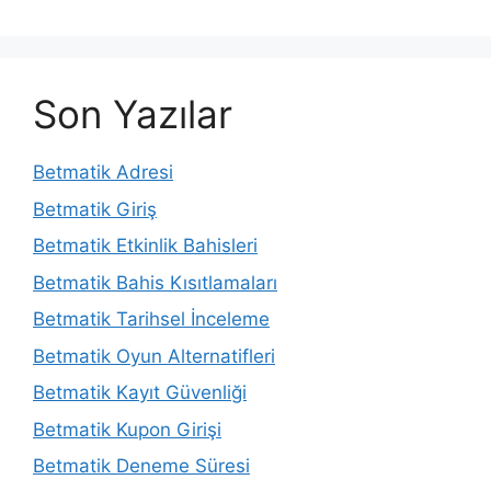
Son Yazılar
Betmatik Adresi
Betmatik Giriş
Betmatik Etkinlik Bahisleri
Betmatik Bahis Kısıtlamaları
Betmatik Tarihsel İnceleme
Betmatik Oyun Alternatifleri
Betmatik Kayıt Güvenliği
Betmatik Kupon Girişi
Betmatik Deneme Süresi