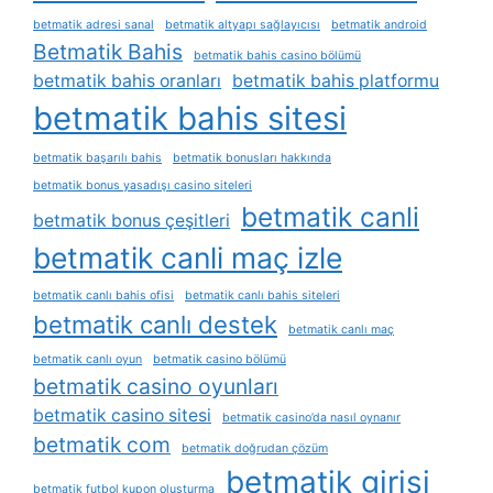
betmatik adresi sanal
betmatik altyapı sağlayıcısı
betmatik android
Betmatik Bahis
betmatik bahis casino bölümü
betmatik bahis oranları
betmatik bahis platformu
betmatik bahis sitesi
betmatik başarılı bahis
betmatik bonusları hakkında
betmatik bonus yasadışı casino siteleri
betmatik canli
betmatik bonus çeşitleri
betmatik canli maç izle
betmatik canlı bahis ofisi
betmatik canlı bahis siteleri
betmatik canlı destek
betmatik canlı maç
betmatik canlı oyun
betmatik casino bölümü
betmatik casino oyunları
betmatik casino sitesi
betmatik casino’da nasıl oynanır
betmatik com
betmatik doğrudan çözüm
betmatik girisi
betmatik futbol kupon oluşturma