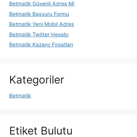
Betmatik Güvenli Adres Mi
Betmatik Başvuru Formu
Betmatik Yeni Mobil Adres
Betmatik Twitter Hesabı
Betmatik Kazanç Fırsatları
Kategoriler
Betmatik
Etiket Bulutu