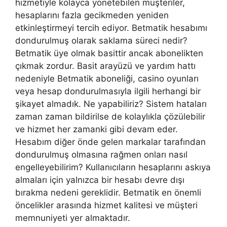
hizmetiyle kolayca yönetebilen müşteriler,
hesaplarını fazla gecikmeden yeniden
etkinleştirmeyi tercih ediyor. Betmatik hesabımı
dondurulmuş olarak saklama süreci nedir?
Betmatik üye olmak basittir ancak abonelikten
çıkmak zordur. Basit arayüzü ve yardım hattı
nedeniyle Betmatik aboneliği, casino oyunları
veya hesap dondurulmasıyla ilgili herhangi bir
şikayet almadık. Ne yapabiliriz? Sistem hataları
zaman zaman bildirilse de kolaylıkla çözülebilir
ve hizmet her zamanki gibi devam eder.
Hesabım diğer önde gelen markalar tarafından
dondurulmuş olmasına rağmen onları nasıl
engelleyebilirim? Kullanıcıların hesaplarını askıya
almaları için yalnızca bir hesabı devre dışı
bırakma nedeni gereklidir. Betmatik en önemli
öncelikler arasında hizmet kalitesi ve müşteri
memnuniyeti yer almaktadır.