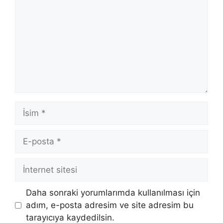
İsim
E-
posta
İnternet
sitesi
Daha sonraki yorumlarımda kullanılması için
adım, e-posta adresim ve site adresim bu
tarayıcıya kaydedilsin.