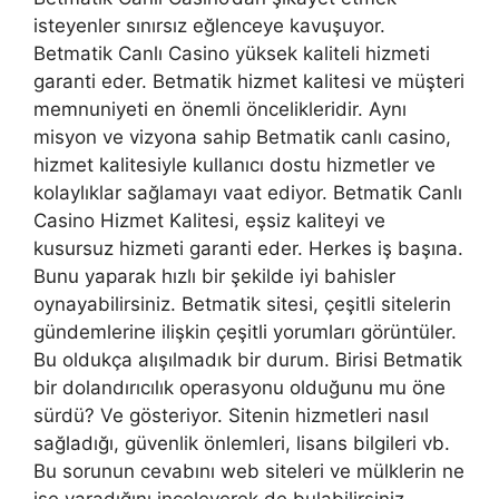
isteyenler sınırsız eğlenceye kavuşuyor.
Betmatik Canlı Casino yüksek kaliteli hizmeti
garanti eder. Betmatik hizmet kalitesi ve müşteri
memnuniyeti en önemli öncelikleridir. Aynı
misyon ve vizyona sahip Betmatik canlı casino,
hizmet kalitesiyle kullanıcı dostu hizmetler ve
kolaylıklar sağlamayı vaat ediyor. Betmatik Canlı
Casino Hizmet Kalitesi, eşsiz kaliteyi ve
kusursuz hizmeti garanti eder. Herkes iş başına.
Bunu yaparak hızlı bir şekilde iyi bahisler
oynayabilirsiniz. Betmatik sitesi, çeşitli sitelerin
gündemlerine ilişkin çeşitli yorumları görüntüler.
Bu oldukça alışılmadık bir durum. Birisi Betmatik
bir dolandırıcılık operasyonu olduğunu mu öne
sürdü? Ve gösteriyor. Sitenin hizmetleri nasıl
sağladığı, güvenlik önlemleri, lisans bilgileri vb.
Bu sorunun cevabını web siteleri ve mülklerin ne
işe yaradığını inceleyerek de bulabilirsiniz.