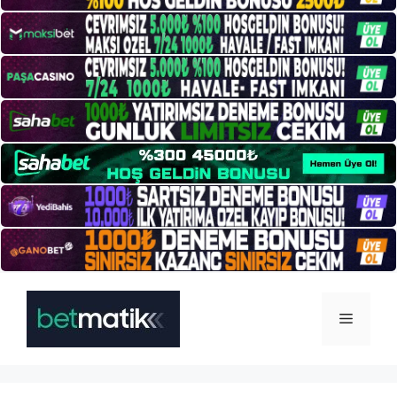
İçeriğe
atla
Menü