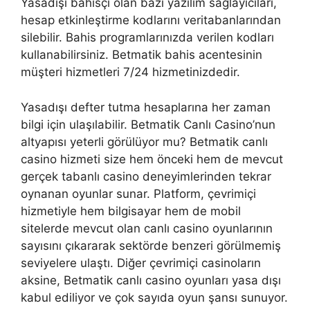
Yasadışı bahisçi olan bazı yazılım sağlayıcıları,
hesap etkinleştirme kodlarını veritabanlarından
silebilir. Bahis programlarınızda verilen kodları
kullanabilirsiniz. Betmatik bahis acentesinin
müşteri hizmetleri 7/24 hizmetinizdedir.
Yasadışı defter tutma hesaplarına her zaman
bilgi için ulaşılabilir. Betmatik Canlı Casino’nun
altyapısı yeterli görülüyor mu? Betmatik canlı
casino hizmeti size hem önceki hem de mevcut
gerçek tabanlı casino deneyimlerinden tekrar
oynanan oyunlar sunar. Platform, çevrimiçi
hizmetiyle hem bilgisayar hem de mobil
sitelerde mevcut olan canlı casino oyunlarının
sayısını çıkararak sektörde benzeri görülmemiş
seviyelere ulaştı. Diğer çevrimiçi casinoların
aksine, Betmatik canlı casino oyunları yasa dışı
kabul ediliyor ve çok sayıda oyun şansı sunuyor.