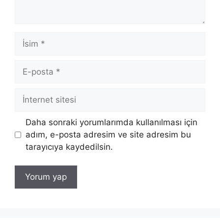
İsim
E-
posta
İnternet
sitesi
Daha sonraki yorumlarımda kullanılması için
adım, e-posta adresim ve site adresim bu
tarayıcıya kaydedilsin.