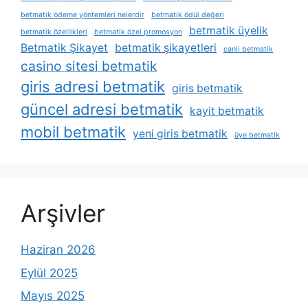
betmatik ödeme yöntemleri nelerdir
betmatik ödül değeri
betmatik üyelik
betmatik özellikleri
betmatik özel promosyon
Betmatik Şikayet
betmatik şikayetleri
canli betmatik
casino sitesi betmatik
giris adresi betmatik
giris betmatik
güncel adresi betmatik
kayit betmatik
mobil betmatik
yeni giris betmatik
üye betmatik
Arşivler
Haziran 2026
Eylül 2025
Mayıs 2025