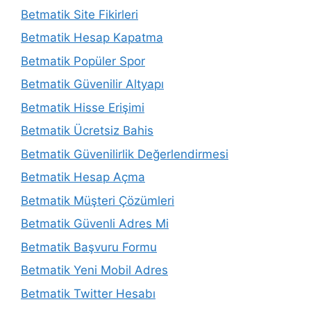
Betmatik Site Fikirleri
Betmatik Hesap Kapatma
Betmatik Popüler Spor
Betmatik Güvenilir Altyapı
Betmatik Hisse Erişimi
Betmatik Ücretsiz Bahis
Betmatik Güvenilirlik Değerlendirmesi
Betmatik Hesap Açma
Betmatik Müşteri Çözümleri
Betmatik Güvenli Adres Mi
Betmatik Başvuru Formu
Betmatik Yeni Mobil Adres
Betmatik Twitter Hesabı