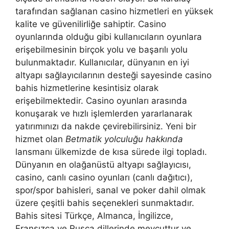
tarafından sağlanan casino hizmetleri en yüksek
kalite ve güvenilirliğe sahiptir. Casino
oyunlarında olduğu gibi kullanıcıların oyunlara
erişebilmesinin birçok yolu ve başarılı yolu
bulunmaktadır. Kullanıcılar, dünyanın en iyi
altyapı sağlayıcılarının desteği sayesinde casino
bahis hizmetlerine kesintisiz olarak
erişebilmektedir. Casino oyunları arasında
konuşarak ve hızlı işlemlerden yararlanarak
yatırımınızı da nakde çevirebilirsiniz. Yeni bir
hizmet olan
Betmatik yolculuğu hakkında
lansmanı ülkemizde de kısa sürede ilgi topladı.
Dünyanın en olağanüstü altyapı sağlayıcısı,
casino, canlı casino oyunları (canlı dağıtıcı),
spor/spor bahisleri, sanal ve poker dahil olmak
üzere çeşitli bahis seçenekleri sunmaktadır.
Bahis sitesi Türkçe, Almanca, İngilizce,
Fransızca ve Rusça dillerinde mevcuttur ve