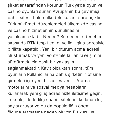
şirketler tarafından korunur. Türkiye’de oyun ve
casino oyunları sunan Avrupa’nın bu çevrimiçi
bahis sitesi, halen ülkedeki kullanıcılara açıktır.
Türk hükümeti düzenlemeleri ülkemizde casino
ve casino hizmetlerinin sunulmasını
yasaklamaktadır. Neden? Bu nedenle denetim
sırasında BTK tespit edildi ve ilgili giriş adresiyle
birlikte kapatıldı. Yeni bir oturum açma adresi
oluşturmak ve yeni yöntemle kullanıcı erişimini
sürdürmek için basit bir yaklaşım
sağlanmaktadır. Kayıt olduktan sonra, tüm
oyunların kullanıcılarına bahis şirketinin ofisine
girmeleri için yeni bir adres verilir. Arama
motorlarını ve sosyal medya hesaplarını
kullanarak yeni giriş adresinizle iletişime geçin.
Teknoloji ilerledikçe bahis sitelerini kullanan kişi
sayısı artıyor ve bu da popülerliğin önemli
ölçüde artmasına neden oluyor. Bu kuruluş