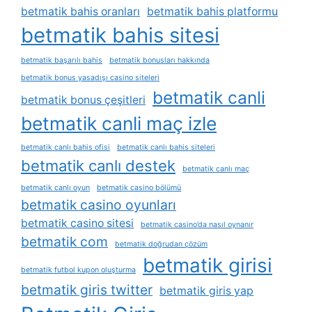
betmatik bahis oranları
betmatik bahis platformu
betmatik bahis sitesi
betmatik başarılı bahis
betmatik bonusları hakkında
betmatik bonus yasadışı casino siteleri
betmatik canli
betmatik bonus çeşitleri
betmatik canli maç izle
betmatik canlı bahis ofisi
betmatik canlı bahis siteleri
betmatik canlı destek
betmatik canlı maç
betmatik canlı oyun
betmatik casino bölümü
betmatik casino oyunları
betmatik casino sitesi
betmatik casino’da nasıl oynanır
betmatik com
betmatik doğrudan çözüm
betmatik girisi
betmatik futbol kupon oluşturma
betmatik giris twitter
betmatik giris yap