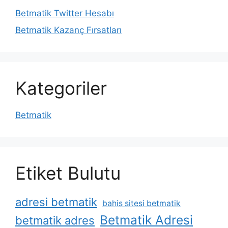
Betmatik Twitter Hesabı
Betmatik Kazanç Fırsatları
Kategoriler
Betmatik
Etiket Bulutu
adresi betmatik
bahis sitesi betmatik
Betmatik Adresi
betmatik adres