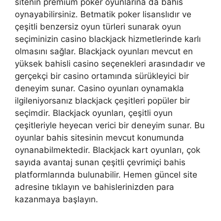
sitenin premium poker oyunlarına da bahis
oynayabilirsiniz. Betmatik poker lisanslıdır ve
çeşitli benzersiz oyun türleri sunarak oyun
seçiminizin casino blackjack hizmetlerinde karlı
olmasını sağlar. Blackjack oyunları mevcut en
yüksek bahisli casino seçenekleri arasındadır ve
gerçekçi bir casino ortamında sürükleyici bir
deneyim sunar. Casino oyunları oynamakla
ilgileniyorsanız blackjack çeşitleri popüler bir
seçimdir. Blackjack oyunları, çeşitli oyun
çeşitleriyle heyecan verici bir deneyim sunar. Bu
oyunlar bahis sitesinin mevcut konumunda
oynanabilmektedir. Blackjack kart oyunları, çok
sayıda avantaj sunan çeşitli çevrimiçi bahis
platformlarında bulunabilir. Hemen güncel site
adresine tıklayın ve bahislerinizden para
kazanmaya başlayın.