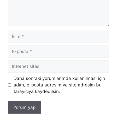
İsim
E-
posta
İnternet
sitesi
Daha sonraki yorumlarımda kullanılması için
adım, e-posta adresim ve site adresim bu
tarayıcıya kaydedilsin.