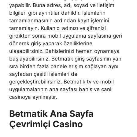
yapabilir. Buna adres, ad, soyad ve iletişim
bilgileri gibi ayrıntılar dahildir. İşlemlerin
tamamlanmasının ardından kayıt işlemini
tamamlayın. Kullanıcı adınızı ve şifrenizi
girdikten sonra mobil uygulama sayfasına geri
dönerek giriş yaparak özelliklerine
ulaşabilirsiniz. Bahislerinizi hemen oynamaya
başlayabilirsiniz. Betmatik giriş sayfasının yanı
sıra birden fazla panele erişim sağlayan aynı
sayfadan çeşitli işlemleri de
gerçekleştirebilirsiniz. Betmatik tv ve mobil
uygulamalarının ana sayfası bahis ve canlı
casinoya ayrılmıştır.
Betmatik Ana Sayfa
Çevrimiçi Casino