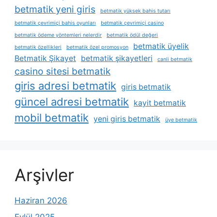
betmatik yeni giris
betmatik yüksek bahis tutarı
betmatik çevrimiçi bahis oyunları
betmatik çevrimiçi casino
betmatik ödeme yöntemleri nelerdir
betmatik ödül değeri
betmatik üyelik
betmatik özellikleri
betmatik özel promosyon
Betmatik Şikayet
betmatik şikayetleri
canli betmatik
casino sitesi betmatik
giris adresi betmatik
giris betmatik
güncel adresi betmatik
kayit betmatik
mobil betmatik
yeni giris betmatik
üye betmatik
Arşivler
Haziran 2026
Eylül 2025