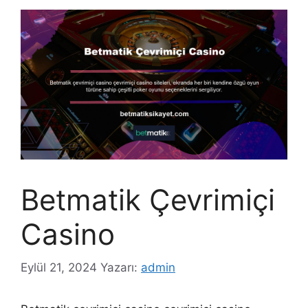
Betmatik Çevrimiçi
Casino
Eylül 21, 2024
Yazarı:
admin