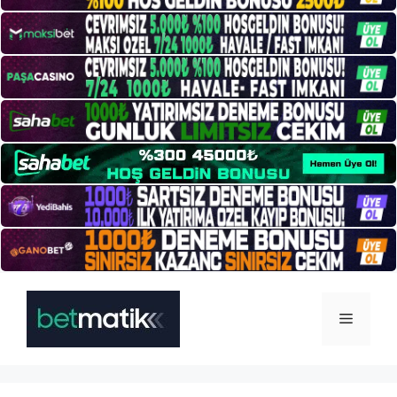
İçeriğe
atla
Menü