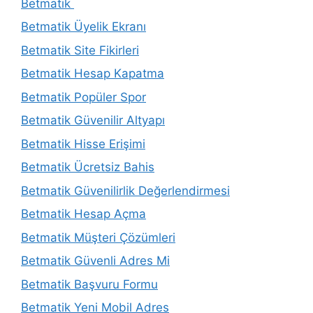
Betmatik
Betmatik Üyelik Ekranı
Betmatik Site Fikirleri
Betmatik Hesap Kapatma
Betmatik Popüler Spor
Betmatik Güvenilir Altyapı
Betmatik Hisse Erişimi
Betmatik Ücretsiz Bahis
Betmatik Güvenilirlik Değerlendirmesi
Betmatik Hesap Açma
Betmatik Müşteri Çözümleri
Betmatik Güvenli Adres Mi
Betmatik Başvuru Formu
Betmatik Yeni Mobil Adres