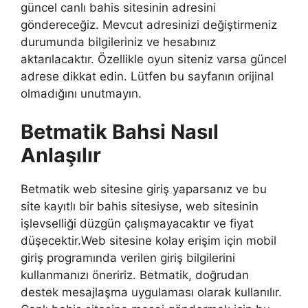
güncel canlı bahis sitesinin adresini
göndereceğiz. Mevcut adresinizi değiştirmeniz
durumunda bilgileriniz ve hesabınız
aktarılacaktır. Özellikle oyun siteniz varsa güncel
adrese dikkat edin. Lütfen bu sayfanın orijinal
olmadığını unutmayın.
Betmatik Bahsi Nasıl
Anlaşılır
Betmatik web sitesine giriş yaparsanız ve bu
site kayıtlı bir bahis sitesiyse, web sitesinin
işlevselliği düzgün çalışmayacaktır ve fiyat
düşecektir.Web sitesine kolay erişim için mobil
giriş programında verilen giriş bilgilerini
kullanmanızı öneririz. Betmatik, doğrudan
destek mesajlaşma uygulaması olarak kullanılır.