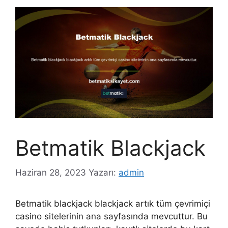
Betmatik Blackjack
Haziran 28, 2023
Yazarı:
admin
Betmatik blackjack blackjack artık tüm çevrimiçi
casino sitelerinin ana sayfasında mevcuttur. Bu