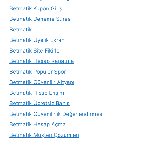
Betmatik Kupon Girişi
Betmatik Deneme Süresi
Betmatik
Betmatik Üyelik Ekranı
Betmatik Site Fikirleri
Betmatik Hesap Kapatma
Betmatik Popüler Spor
Betmatik Güvenilir Altyapı
Betmatik Hisse Erişimi
Betmatik Ücretsiz Bahis
Betmatik Güvenilirlik Değerlendirmesi
Betmatik Hesap Açma
Betmatik Müşteri Çözümleri