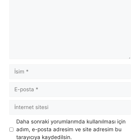
İsim
E-
posta
İnternet
sitesi
Daha sonraki yorumlarımda kullanılması için
adım, e-posta adresim ve site adresim bu
tarayıcıya kaydedilsin.