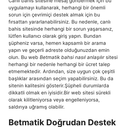
Canlı bahis sitesine mesaj göndermek için bu
uygulamayı kullanarak, herhangi bir önemli
sorun için çevrimiçi destek almak için bu
fırsattan yararlanabilirsiniz. Bu nedenle, canlı
bahis sitesinde herhangi bir sorun yaşarsanız,
lütfen kullanıcı olarak giriş yapın. Bundan
şüpheniz varsa, hemen kapsamlı bir arama
yapın ve geçerli adreste olduğunuzdan emin
olun. Bu web
Betmatik bahsi nasıl anlaşılır
sitesi
herhangi bir nedenle herhangi bir ücret talep
etmemektedir. Ardından, size uygun çok çeşitli
başlıklar arasından seçim yapabilirsiniz. Bu da
sitenin kalitesini gösterir.Şüpheli durumlarda
dikkatli olmak en iyisidir.Bir web sitesi sürekli
olarak kilitleniyorsa veya engelleniyorsa,
saldırıya uğramış olabilir.
Betmatik Doğrudan Destek