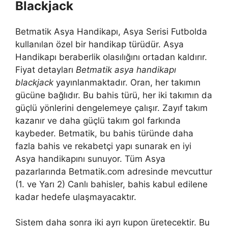
Blackjack
Betmatik Asya Handikapı, Asya Serisi Futbolda
kullanılan özel bir handikap türüdür. Asya
Handikapı beraberlik olasılığını ortadan kaldırır.
Fiyat detayları
Betmatik asya handikapı
blackjack
yayınlanmaktadır. Oran, her takımın
gücüne bağlıdır. Bu bahis türü, her iki takımın da
güçlü yönlerini dengelemeye çalışır. Zayıf takım
kazanır ve daha güçlü takım gol farkında
kaybeder. Betmatik, bu bahis türünde daha
fazla bahis ve rekabetçi yapı sunarak en iyi
Asya handikapını sunuyor. Tüm Asya
pazarlarında Betmatik.com adresinde mevcuttur
(1. ve Yarı 2) Canlı bahisler, bahis kabul edilene
kadar hedefe ulaşmayacaktır.
Sistem daha sonra iki ayrı kupon üretecektir. Bu