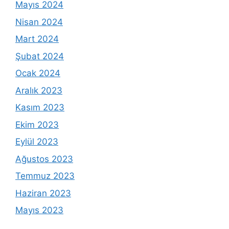
Mayıs 2024
Nisan 2024
Mart 2024
Şubat 2024
Ocak 2024
Aralık 2023
Kasım 2023
Ekim 2023
Eylül 2023
Ağustos 2023
Temmuz 2023
Haziran 2023
Mayıs 2023