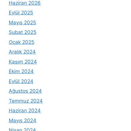
Haziran 2026
Eylül 2025
Mayıs 2025
Şubat 2025
Ocak 2025
Aralık 2024
Kasım 2024
Ekim 2024
Eylül 2024
Ağustos 2024
Temmuz 2024
Haziran 2024
Mayıs 2024
Nisan 2024