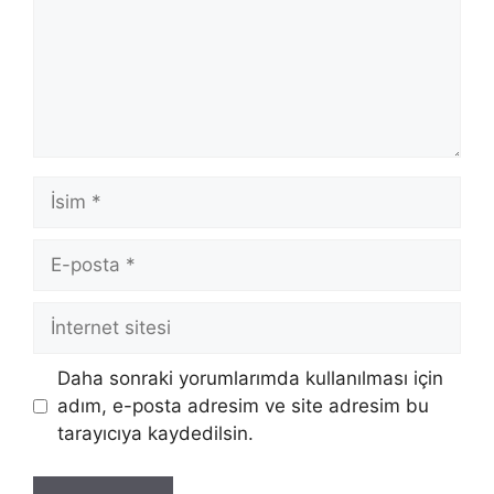
İsim
E-
posta
İnternet
sitesi
Daha sonraki yorumlarımda kullanılması için
adım, e-posta adresim ve site adresim bu
tarayıcıya kaydedilsin.