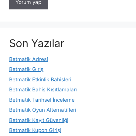
Son Yazılar
Betmatik Adresi
Betmatik Giriş
Betmatik Etkinlik Bahisleri
Betmatik Bahis Kısıtlamaları
Betmatik Tarihsel İnceleme
Betmatik Oyun Alternatifleri
Betmatik Kayıt Güvenliği
Betmatik Kupon Girişi