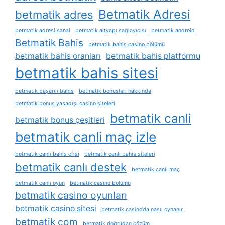
Betmatik Adresi
betmatik adres
betmatik adresi sanal
betmatik altyapı sağlayıcısı
betmatik android
Betmatik Bahis
betmatik bahis casino bölümü
betmatik bahis oranları
betmatik bahis platformu
betmatik bahis sitesi
betmatik başarılı bahis
betmatik bonusları hakkında
betmatik bonus yasadışı casino siteleri
betmatik canli
betmatik bonus çeşitleri
betmatik canli maç izle
betmatik canlı bahis ofisi
betmatik canlı bahis siteleri
betmatik canlı destek
betmatik canlı maç
betmatik canlı oyun
betmatik casino bölümü
betmatik casino oyunları
betmatik casino sitesi
betmatik casino’da nasıl oynanır
betmatik com
betmatik doğrudan çözüm